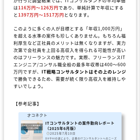
が行った調査結果では、ITコンサルタントの平均単価
は
116万円～126万円
であり、単純計算で年収にする
と
1397万円～1517万円
となります。
このように多くの人が目標とする「年収1,000万円」
を超える水準の案件も珍しくありません。もちろん福
利厚生など正社員のメリットは無くなりますが、実力
次第で会社員を上回る高収入を得られる可能性が高い
のはフリーランスの魅力です。実際、フリーランスIT
エンジニア/コンサル職全般の最多年収帯は400～600
万円ですが、
IT戦略コンサルタントはその上のレンジ
で勝負できるため、需要が続く限り高収入を維持しや
すいでしょう。
【参考記事】
才コネクト
ITコンサルタントの案件動向レポート
（2025年6月版）
️
2025年7月10日
DXやAIの波により、企業のITコンサルタントへのニーズ