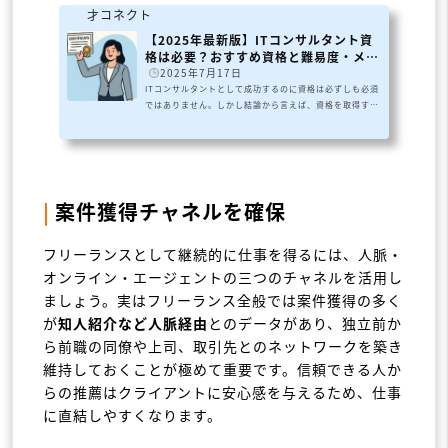
才コネクト
【2025年最新版】ITコンサルタント資
格は必要？おすすめ資格と難易度・メリ
ットを...
️
2025年7月17日
ITコンサルタントとして成功するのに資格は必ずしも必須
ではありません。しかし結論から言えば、資格を取得する
ことは大きなアドバンテージになります。なぜなら、資格
は客観的にスキルや知識を証明でき、クライアントや企業
からの信頼性を高める強力な武器となるからです。例え
ば、外資系の大手コンサルティングファームではPMPやA
WS認定資格の保有が応募条件になっているケースがあ
り、難関資格の取得が年収アップにつながる例も少なくあ
|
案件獲得チャネルを確保
りません。つまり、ITコンサルタントにとって資格は無く
てもやっていけますが、あれば確実に有...
フリーランスとして継続的に仕事を得るには、人脈・
オンライン・エージェントの三つのチャネルを活用し
ましょう。実はフリーランス全般では案件獲得の多く
が
知人紹介など人脈経由
とのデータがあり、独立前か
ら前職の同僚や上司、取引先とのネットワークを築き
維持しておくことが極めて重要です。信頼できる人か
らの推薦はクライアントに安心感を与えるため、仕事
に直結しやすくなります。