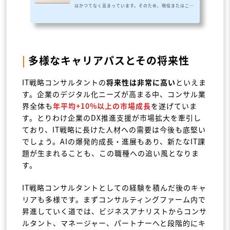
はかつてなく高まっています。そのため、現役またはこれ
からフリーランスとして活動するコンサルタントにとっ
て、IT領域の案件トレンドや単価、働き方を把握すること
は欠かせません。また、DX推進の流れに伴い、企業側で
もフリーランス含むITコンサルタントの活用が加速してい
ます。本レポートでは、フリーランスのITコンサルタント
が案件を探す際に気になる案件の種類、単価、勤務条件な
|
多様なキャリアパスとその将来性
どについて、現状募集中のIT案件を対象に調査・分析を行
いました。 今回の調査対象は、ITコ...
IT戦略コンサルタントの
将来性は非常に高い
といえま
す。企業のデジタル化ニーズが高まる中、コンサル業
界全体も
年平均+10%以上の市場成長
を遂げていま
す。とりわけ企業のDX推進支援が市場拡大を牽引し
ており、IT戦略に長けた人材への需要は今後も底堅い
でしょう。AIの爆発的成長・進展もあり、新たなIT課
題が生まれることも、この職種への追い風となりま
す。
IT戦略コンサルタントとしての経験を積んだ後のキャ
リアも多様です。まずコンサルティングファーム内で
昇進していく道では、ビジネスアナリストからコンサ
ルタント、マネージャー、パートナーへと段階的にキ