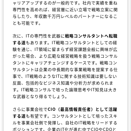
ャリアアップするのが一般的です。社内で実績を重ね
専門性を高めれば、経営層に近い立場で戦略立案に関
与したり、年収数千万円レベルのパートナーになるこ
とも可能です。
次に、ITの専門性を武器に
戦略コンサルタントへ転職
する道
もあります。IT戦略コンサルタントとしての経
験を通じ、IT領域に留まらず経営課題全般に興味が広
がった場合、より広範な経営戦略を扱う戦略コンサル
タントにキャリアチェンジするケースです。戦略コン
サルタントは企業の中長期的な事業戦略を提案する仕
事で、IT戦略のようなITに関する技術知識は要しない
反面、包括的なビジネス知識や分析力が求められま
す。IT戦略コンサルで培った論理思考やIT知見は大き
な武器となり得るでしょう。
さらに事業会社で
CIO（最高情報責任者）として活躍
する道
も有望です。コンサルタントとして培ったスキ
ルを事業会社側で発揮し、自社のIT戦略をリードする
ポジションです。企業のIT化が進む中でCIOやCDOと