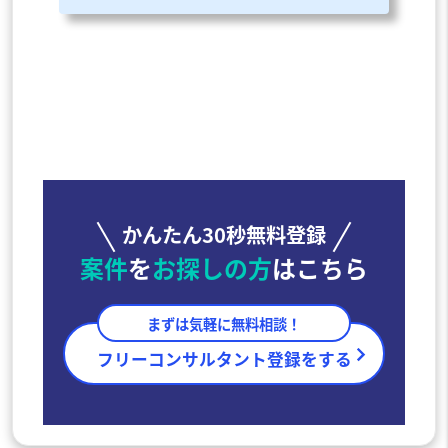
す。しかし実際には、未経験からでも挑戦できる一方で業務範囲
が多岐にわたるため、具体的に何をする仕事なのかわかりにくい
かもしれません​。現在、多くの企業がデジタル化（DX）の波に直
面しており、ビジネス戦略とITを橋渡しできる人材への需要が高
まっています​。一方で「ITコンサル」という仕事の実態を知らず
に、名前や待遇の印象だけが先行...
かんたん30秒無料登録
案件
を
お探しの方
はこちら
まずは気軽に無料相談！
フリーコンサルタント登録をする