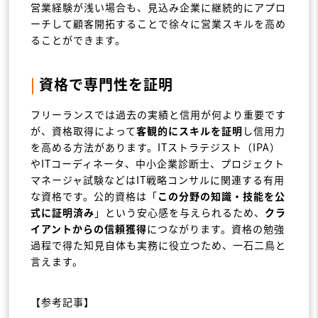
営業経験が浅い場合も、見込み企業に継続的にアプロ
ーチして顧客開拓することで徐々に営業スキルを高め
ることができます。
|
資格で専門性を証明
フリーランスでは過去の実績と信用が何より重要です
が、資格取得によって
客観的にスキルを証明
し信用力
を高める方法があります。ITストラテジスト（IPA）
やITコーディネータ、中小企業診断士、プロジェクト
マネージャ試験などはIT戦略コンサルに関連する有用
な資格です。公的資格は「
この分野の知識・技能を公
式に証明済み
」という安心感を与えられるため、
クラ
イアントからの信頼獲得
につながります。資格の勉強
過程で得た知見自体も実務に役立つため、一石二鳥と
言えます。
【参考記事】