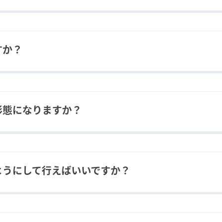
ント様との面談⇒契約⇒稼働開始」という流れが基本となりま
すか？
直接契約になりますので、クライアント様にお尋ねください。
形態になりますか？
直接契約となります。
ようにして行えばいいですか？
ますが、基本的には毎月末に業務報告書とともに請求書を発行