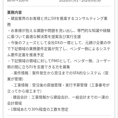
業務内容
・建設業界のお客様と共にDXを推進するコンサルティング業
務
・お客様が抱える課題や問題を洗い出し、専門的な知識や経験
に基づいて最適な解決策を提案及び実行支援
・今後のフェーズとして全社DXの一環として、元請け企業の中
で下記領域の業務要件定義が完了し、ベンダー側によるシステ
ム要件定義を推進予定
・下記領域の領域に対してPMOとして、ベンダー側、ユーザー
側の間に立ちPJを支援できる方を募集
- 案件情報：案件発生から受注までのSFA的なシステム（営
業が管理）
- 工事情報：受注後の原価管理・実行予算管理（工事番号が
立ってから竣工まで）
- 建設会計：工事情報から建設会計、一般会計までの一連の
会計領域
・1領域あたり30%程度の工数を想定