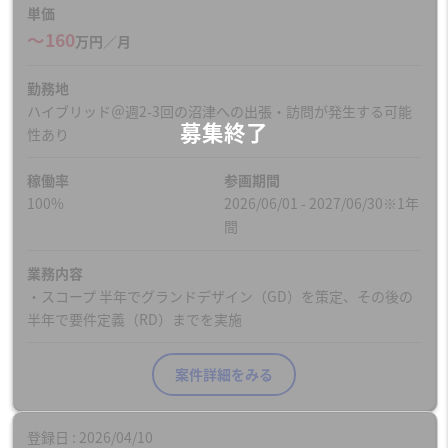
単価
〜160
万円／月
勤務地
ハイブリッド＠週2-3回の沼津への出張・訪問が発生する可能
性あり
稼働率
参画期間
100%
2026/06/01 - 2027/06/30※1年
間
業務内容
・スコープ 半年でグランドデザイン（GD）を策定、その後の
半年で要件定義（RD）までを実施
案件詳細をみる
登録日
2026/04/10