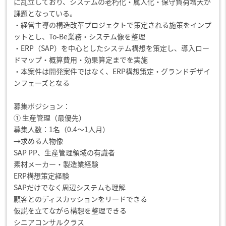
に乱立しており、システムの老朽化・属人化・保守負荷増大が
課題となっている。
・経営主導の構造改革プロジェクトで策定される施策をインプ
ットとし、To-Be業務・システム像を整理
・ERP（SAP）を中心としたシステム構想を策定し、導入ロー
ドマップ・概算費用・効果算定までを実施
・本案件は開発案件ではなく、ERP構想策定・グランドデザイ
ンフェーズとなる
募集ポジション：
① 生産管理（最優先）
募集人数：1名（0.4～1人月）
→求める人物像
SAP PP、生産管理領域の有識者
素材メーカー・製造業経験
ERP構想策定経験
SAPだけでなく周辺システムも理解
顧客とのディスカッションをリードできる
仮説を立てながら構想を整理できる
シニアコンサルクラス