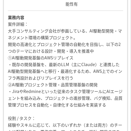
能性有
業務内容
案件詳細：
大手コンサルティング会社が参画している、AI駆動型開発・マ
ネジメント環境の構築プロジェクト。
開発の高速化とプロジェクト管理の自動化を目指し、以下の2
つのテーマにおける設計・開発・導入を推進中
①AI駆動開発基盤のAWSリプレイス
・既存の開発基盤を、最新のLLM（主にClaude）と連携した
AI駆動型開発基盤へと移行・最適化するため、AWS上でのイン
フラ再設計およびリプレイスを行う
②AI駆動プロジェクト管理・品質管理基盤の開発
・JiraやRedmineといった従来のタスク管理ツールにAIエージ
ェントを組み込み、プロジェクトの進捗管理、バグ検知、品質
管理プロセスを自動化・自律化する仕組みを実装する
役割 / タスク：
経験やスキルに応じて、以下のいずれか（または両方）のチー