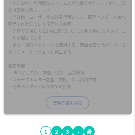
・そんな中、今回勤怠システムの開発導入が始まっており、現
状は要件定義フェーズ
・当社は、ユーザー側の社員代替として、開発ベンダーを束ね
開発を推進していく役回りで参画
・先行で支援してる2名に追加して、1人称で動けるメンバーロ
ールを探している
・また、海外パッケージを使用する、英語を使ったベンダーと
のコミュニケーションが発生する
業務内容：
・PMOとしての、課題／進捗／品質管理
・ステークホルダー調整／説明、伴う資料作成
・海外ベンダーとの英語での折衝
案件詳細をみる
1
2
3
›
最