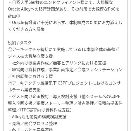
・日系大手SIer様のエンドクライアント様にて、大規模な
Oracle Alloyへの移行計画があり、その前段で大規模なPoCを
計画中
・Oracle有識者が十分におらず、体制組成のためにお力添えし
てくださる方を募集
役割 / タスク
①アーキテクチャ統括にて実施しているTU本部全体の基盤ビ
ジネス拡大戦略立案支援
・社外向け提案書作成／顧客ヒアリングにおける支援
・経営向け資料作成／事業計画策定／会議ファシリテーション
／社内調整における支援
②アーキテクチャ統括配下 C3PFプロジェクトにおけるコンサ
ルチーム業務支援
・ゲスト向け企画検討／導入検討支援（他システムへのC3PF
導入企画支援／提案ストーリー整理／論点整理／見積前提条件
整理／ITPC審査向け資料作成支援）
・Alloy活用前提の構成検討支援
・見積／開発プロセス整理
・各チームとの要件連携