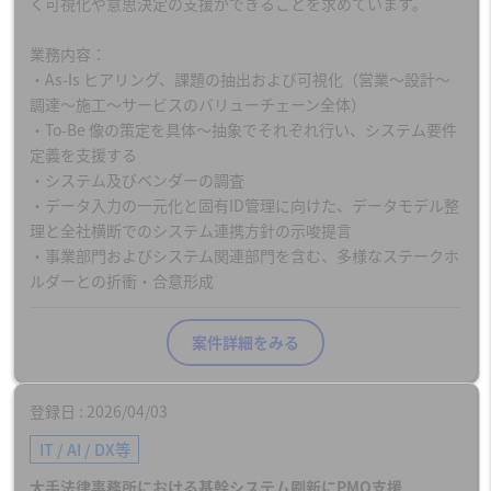
く可視化や意思決定の支援ができることを求めています。
業務内容：
・As-Is ヒアリング、課題の抽出および可視化（営業〜設計〜
調達〜施工〜サービスのバリューチェーン全体）
・To-Be 像の策定を具体〜抽象でそれぞれ行い、システム要件
定義を支援する
・システム及びベンダーの調査
・データ入力の一元化と固有ID管理に向けた、データモデル整
理と全社横断でのシステム連携方針の示唆提言
・事業部門およびシステム関連部門を含む、多様なステークホ
ルダーとの折衝・合意形成
案件詳細をみる
登録日
2026/04/03
IT / AI / DX等
大手法律事務所における基幹システム刷新にPMO支援