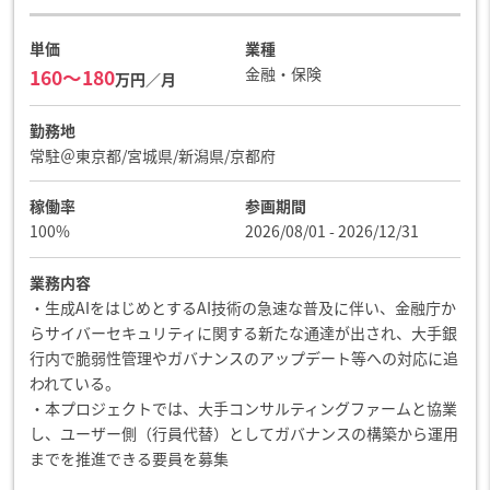
単価
業種
金融・保険
160〜180
万円／月
勤務地
常駐＠東京都/宮城県/新潟県/京都府
稼働率
参画期間
100%
2026/08/01 - 2026/12/31
業務内容
・生成AIをはじめとするAI技術の急速な普及に伴い、金融庁か
らサイバーセキュリティに関する新たな通達が出され、大手銀
行内で脆弱性管理やガバナンスのアップデート等への対応に追
われている。
・本プロジェクトでは、大手コンサルティングファームと協業
し、ユーザー側（行員代替）としてガバナンスの構築から運用
までを推進できる要員を募集