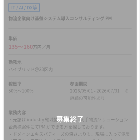
IT / AI / DX等
物流企業向け基盤システム導入コンサルティング PM
単価
135〜160
万円／月
勤務地
ハイブリッド＠23区内
稼働率
参画期間
50%～100%
2026/05/01 - 2026/07/31 ※
継続の可能性あり
業務内容
・元請け industry 領域拡大に伴い、大手物流ソリューション
企業様案件にてPM ができる方を探しております。
・ドメインエキスパティーズの深さよりも、現場に入って泥臭