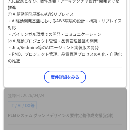
ムに配属となり、要件定義・アーキテクチャ設計~開発までを
推進
① AI駆動開発基盤のAWSリプレイス
・AI駆動開発基盤におけるAWS環境の設計・構築・リプレイス
対応
・バイリンガル環境での開発・コミュニケーション
② AI駆動プロジェクト管理・品質管理基盤の開発
・Jira/Redmine等のAIエージェント実装版の開発
・PMO、プロジェクト管理、品質管理プロセスのAI化・自動化
の推進
案件詳細をみる
登録日
2026/04/24
IT / AI / DX等
PLMシステム グランドデザイン＆要件定義作成支援(沼津)