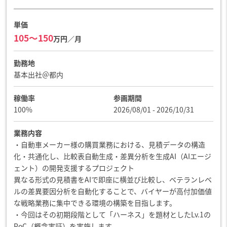
単価
105〜150
万円／月
勤務地
基本出社＠都内
稼働率
参画期間
100%
2026/08/01 - 2026/10/31
業務内容
・自動車メーカー様の購買業務における、見積データの構造
化・共通化し、比較表自動生成・差異分析を生成AI（AIエージ
ェント）の開発支援するプロジェクト
異なる形式の見積書をAIで即座に横並び比較し、ベテランレベ
ルの差異要因分析を自動化することで、バイヤーが高付加価値
な戦略業務に集中できる環境の構築を目指します。
・今回はその初期段階として「ハーネス」を題材としたLv.1の
PoC（概念実証）を実施します。