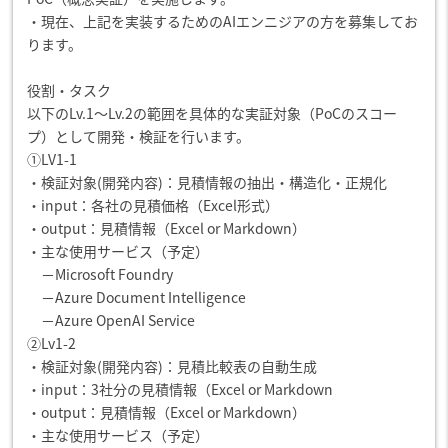
・現在、上記を実装するためのAIエンニジアの方を募集してお
ります。
役割・タスク
以下のLv.1〜Lv.2の範囲を具体的な実証対象（PoCのスコー
プ）として開発・検証を行います。
①LV1-1
・検証対象(開発内容)：見積情報の抽出・構造化・正規化
・input：各社の見積価格（Excel形式）
・output：見積情報（Excel or Markdown）
・主な使用サービス（予定）
－Microsoft Foundry
－Azure Document Intelligence
－Azure OpenAI Service
②Lv1-2
・検証対象(開発内容)：見積比較表の自動生成
・input：3社分の見積情報（Excel or Markdown
・output：見積情報（Excel or Markdown）
・主な使用サービス（予定）