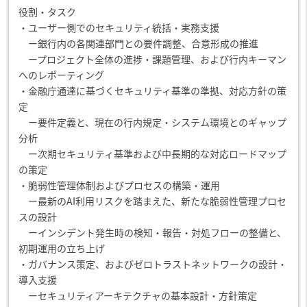
役割・タスク
・ユーザー側でのセキュリティ統括・実務支援
ー銀行内の各関連部門との要件調整、合意形成の推進
ープロジェクト全体の進捗・課題管理、および行内キーマン
へのレポーティング
・金融庁通達に基づくセキュリティ基準の準拠、対応方針の策
定
ー要件定義と、現在の行内規定・システム環境とのギャップ
分析
ー次期セキュリティ基準および中長期的な対応ロードマップ
の策定
・脆弱性管理体制およびプロセスの構築・運用
ー最新のAI利用リスクを踏まえた、新たな脆弱性管理プロセ
スの設計
ーインシデント発生時の検知・報告・対処フローの整備と、
初期運用の立ち上げ
・ガバナンス策定、およびゼロトラストネットワークの設計・
導入支援
ーセキュリティアーキテクチャの基本設計・方針策定