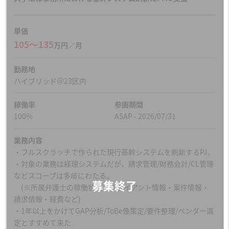
単価
105〜135
万円／月
勤務地
ハイブリッド＠23区内
稼働率
参画期間
100%
ASAP - 2026/07/31
業務内容
・フルスクラッチで作られた現行基幹システムを刷新するPJ。
・対象の業務は経理システムだが、請求管理/財務会計/CL管理
などスコープは多岐にわたる。
(※所属弁護士の稼働状況・クライアント情報・案件情報・
請求情報・経費など)
・1年以上をかけてGAP分析/ToBe像策定/要件整理/ベンダー選
定とすすめて来た