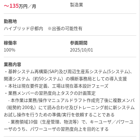
製造業
〜135
万円／月
勤務地
ハイブリッド＠都内 ※出張の可能性有
稼働率
参画期間
100%
2025/10/01
業務内容
・基幹システム再構築(SAP)及び周辺生産系システム(5システム)、
関連システム（約50システム）の横断事務局としての導入支援
・本社は現在要件定義、工場は現在基本設計フェーズ
・業務メンバーの習熟度向上タスクの計画策定
- 本作業は業務/操作マニュアルドラフト作成完了後に複数メンバ
（総勢約 200名）にて読み合わせ及びトレーニング前に新システム
お試し操作を行うための準備/実行を依頼することである
- 業務領域10個（生産管理、物流等）で、キーユーザ／パワーユ
ーザのうち、パワーユーザの習熟度向上を目的とする