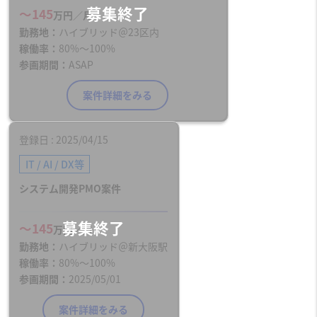
〜145
万円／月
勤務地
ハイブリッド＠23区内
稼働率
80%〜100%
参画期間
ASAP
案件詳細をみる
登録日
2025/04/15
IT / AI / DX等
システム開発PMO案件
〜145
万円／月
勤務地
ハイブリッド＠新大阪駅
稼働率
80%〜100%
参画期間
2025/05/01
案件詳細をみる