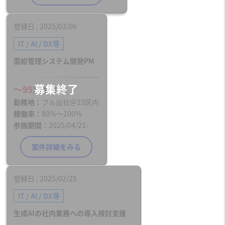
登録日
2025/03/06
IT / AI / DX等
需給管理システム開発PM
〜95
万円／月
勤務地
フル出社＠23区内
稼働率
80%〜100%
参画期間
2025/04/21-
案件詳細をみる
登録日
2025/02/25
IT / AI / DX等
生成AIの社内業務への導入検討支援