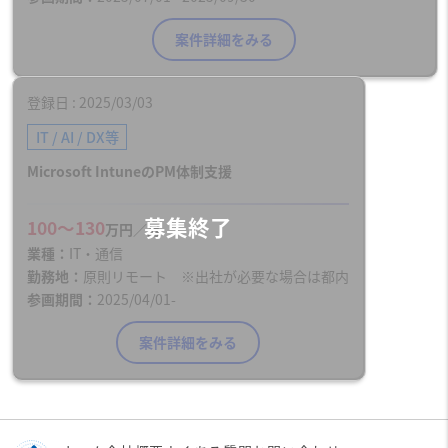
案件詳細をみる
登録日
2025/03/03
IT / AI / DX等
Microsoft IntuneのPM体制支援
100〜130
万円／月
業種
IT・通信
勤務地
原則リモート ※出社が必要な場合は都内
参画期間
2025/04/01-
案件詳細をみる