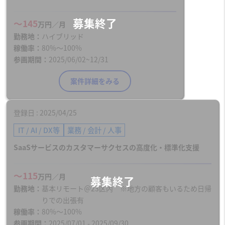
〜145
万円／月
勤務地
ハイブリッド
稼働率
80%〜100%
参画期間
2025/06/02~12/31
案件詳細をみる
登録日
2025/04/25
IT / AI / DX等
業務 / 会計 / 人事
SaaSサービスのカスタマーサクセスの高度化・標準化支援
〜115
万円／月
勤務地
基本リモート＠23区内 ※地方の顧客もいるため日帰
りでの出張有
稼働率
80%〜100%
参画期間
2025/07/01 - 2025/09/30