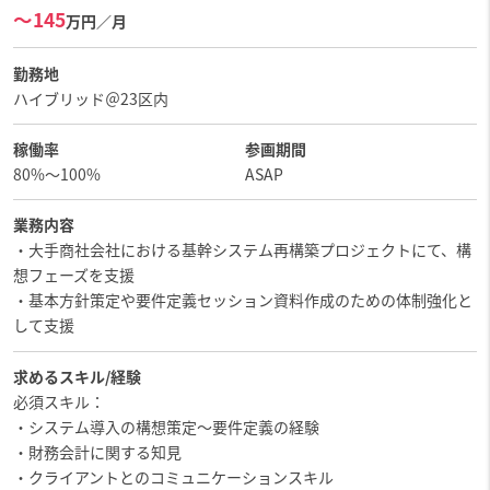
〜145
万円／月
勤務地
ハイブリッド＠23区内
稼働率
参画期間
80%〜100%
ASAP
業務内容
・大手商社会社における基幹システム再構築プロジェクトにて、構
想フェーズを支援
・基本方針策定や要件定義セッション資料作成のための体制強化と
して支援
求めるスキル/経験
必須スキル：
・システム導入の構想策定～要件定義の経験
・財務会計に関する知見
・クライアントとのコミュニケーションスキル