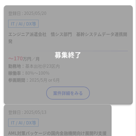
登録日
2025/05/20
IT / AI / DX等
エンジニア派遣会社 情シス部門 基幹システムデータ連携開
発
〜170
万円／月
勤務地
基本出社＠23区内
稼働率
80%〜100%
参画期間
2025/5月 or 6月
案件詳細をみる
登録日
2025/05/13
IT / AI / DX等
AML対策パッケージの国内金融機関向け展開PJ支援