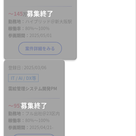
〜145
万円／月
勤務地
ハイブリッド＠新大阪駅
稼働率
80%〜100%
参画期間
2025/05/01
案件詳細をみる
登録日
2025/03/06
IT / AI / DX等
需給管理システム開発PM
〜95
万円／月
勤務地
フル出社＠23区内
稼働率
80%〜100%
参画期間
2025/04/21-