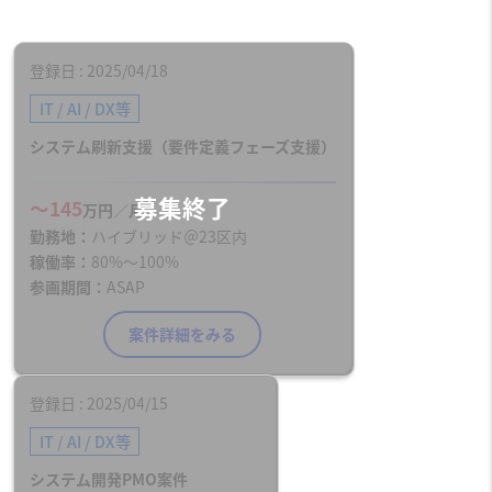
登録日
2025/04/18
IT / AI / DX等
システム刷新支援（要件定義フェーズ支援）
〜145
万円／月
勤務地
ハイブリッド＠23区内
稼働率
80%〜100%
参画期間
ASAP
案件詳細をみる
登録日
2025/04/15
IT / AI / DX等
システム開発PMO案件