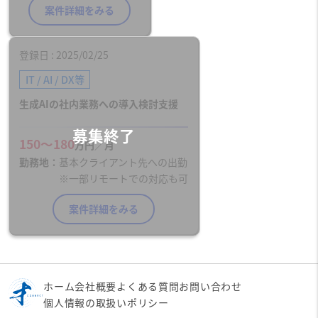
案件詳細をみる
登録日
2025/02/25
IT / AI / DX等
生成AIの社内業務への導入検討支援
150〜180
万円／月
勤務地
基本クライアント先への出勤
※一部リモートでの対応も可
案件詳細をみる
ホーム
会社概要
よくある質問
お問い合わせ
個人情報の取扱いポリシー