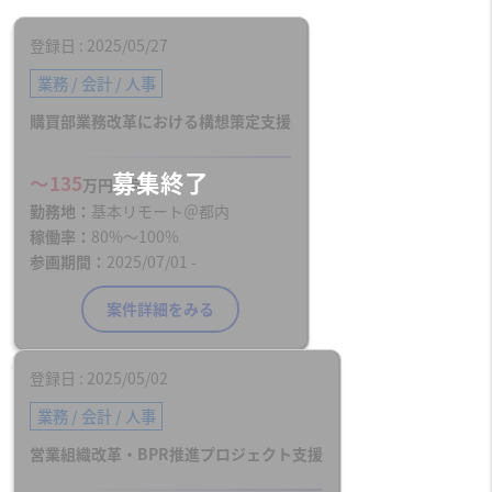
登録日
2025/05/27
業務 / 会計 / 人事
購買部業務改革における構想策定支援
〜135
万円／月
勤務地
基本リモート＠都内
稼働率
80%〜100%
参画期間
2025/07/01 -
案件詳細をみる
登録日
2025/05/02
業務 / 会計 / 人事
営業組織改革・BPR推進プロジェクト支援