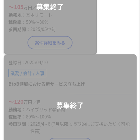
〜105
万円／月
勤務地
基本リモート
稼働率
50%〜80%
参画期間
2025/05中旬
案件詳細をみる
登録日
2025/04/10
業務 / 会計 / 人事
BtoB領域における新サービス立ち上げ
〜120
万円／月
勤務地
ハイブリッド@都内
稼働率
80%〜100%
参画期間
2025/4 - 6 (7月以降も長期的にご支援いただく可能
性高)