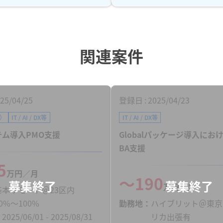
関連案件
25/04/25
登録日
2025/04/23
等）
IT / AI / DX等
IT / AI / DX等
ム導入PMO支援
Globalパッケージ導入にお
BA支援
5
万円／月
〜190
万円／月
基本リモート＠23区内
0%〜100%
勤務地
ハイブリット＠東京
2025/06/01 - 2025/08/31
リカ出張有