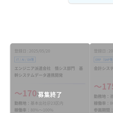
登録日
2025/05/20
登録日
20
IT / AI / DX等
ERP（SAP
エンジニア派遣会社 情シス部門 基
会計システ
幹システムデータ連携開発
〜17
〜170
万円／月
勤務地
勤務地
基本出社＠23区内
稼働率
8
稼働率
80%〜100%
参画期間