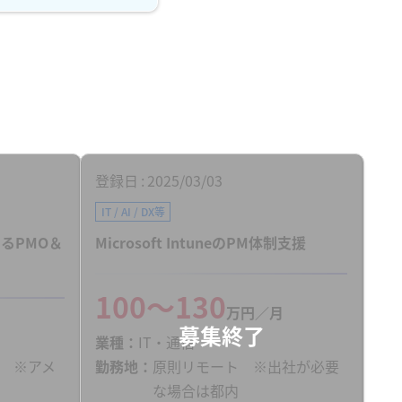
登録日
2025/03/03
IT / AI / DX等
けるPMO＆
Microsoft IntuneのPM体制支援
100〜130
万円／月
業種
IT・通信
 ※アメ
勤務地
原則リモート ※出社が必要
な場合は都内