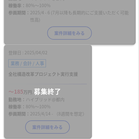
稼働率
80%〜100%
参画期間
2025/4 - 6 (7月以降も長期的にご支援いただく可能
性高)
案件詳細をみる
登録日
2025/04/02
業務 / 会計 / 人事
全社構造改革プロジェクト実行支援
〜185
万円／月
勤務地
ハイブリッド@都内
稼働率
80%〜100%
参画期間
2025/4/14 - （8週間を想定）
案件詳細をみる