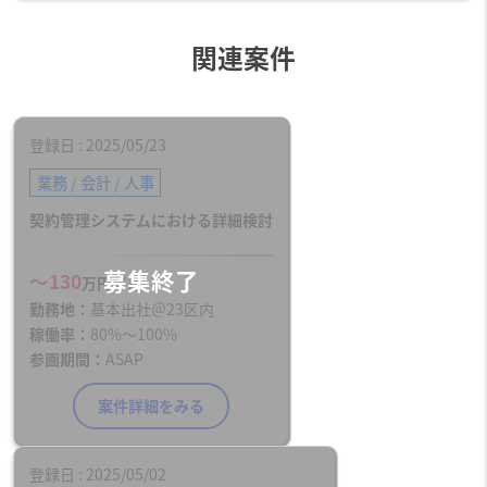
関連案件
登録日
2025/05/23
業務 / 会計 / 人事
契約管理システムにおける詳細検討
〜130
万円／月
勤務地
基本出社＠23区内
稼働率
80%〜100%
参画期間
ASAP
案件詳細をみる
登録日
2025/05/02