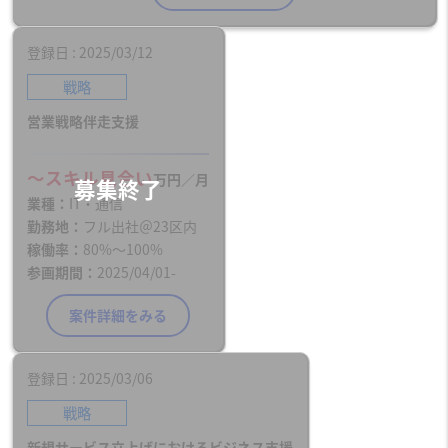
登録日
2025/03/12
戦略
営業戦略伴走支援
〜スキル見合い
万円／月
業種
IT・通信
勤務地
フル出社＠23区内
稼働率
80%〜100%
参画期間
2025/04/01-
案件詳細をみる
登録日
2025/03/06
戦略
新規サービス立上げにおけるビジネス支援