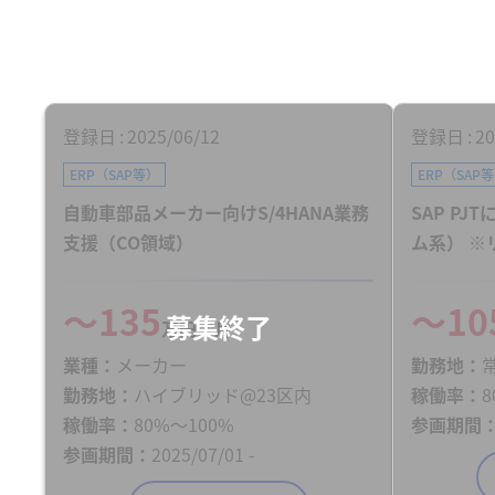
登録日
2025/06/12
登録日
20
ERP（SAP等）
ERP（SAP
自動車部品メーカー向けS/4HANA業務
SAP P
支援（CO領域）
ム系） ※
〜135
〜10
万円／月
業種
メーカー
勤務地
勤務地
ハイブリッド@23区内
稼働率
8
稼働率
80%〜100%
参画期間
参画期間
2025/07/01 -