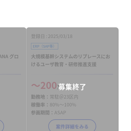
登録日
2025/03/18
ERP（SAP等）
ANA グロ
大規模基幹システムのリプレースにお
けるユーザ教育・研修推進支援
〜200
万円／月
勤務地
常駐＠23区内
稼働率
80%〜100%
参画期間
ASAP
案件詳細をみる