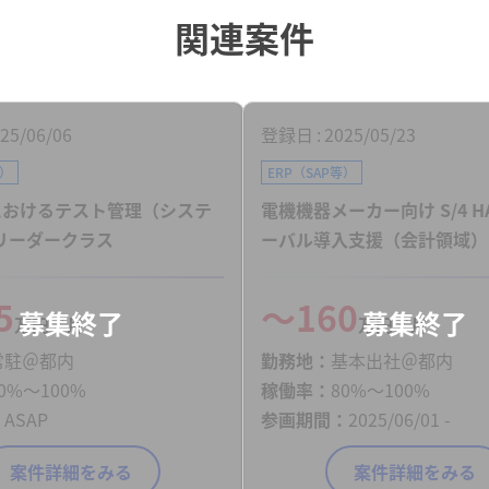
関連案件
25/06/06
登録日
2025/05/23
等）
ERP（SAP等）
JTにおけるテスト管理（システ
電機機器メーカー向け S/4 H
リーダークラス
ーバル導入支援（会計領域）
5
〜160
万円／月
万円／月
常駐＠都内
勤務地
基本出社＠都内
0%〜100%
稼働率
80%〜100%
ASAP
参画期間
2025/06/01 -
案件詳細をみる
案件詳細をみる