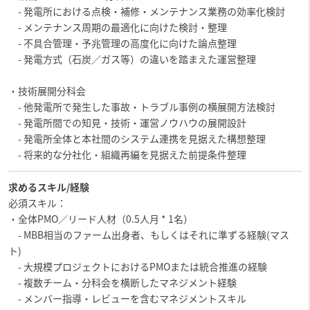
- 発電所における点検・補修・メンテナンス業務の効率化検討
- メンテナンス周期の最適化に向けた検討・整理
- 不具合管理・予兆管理の高度化に向けた論点整理
- 発電方式（石炭／ガス等）の違いを踏まえた運営整理
・技術展開分科会
- 他発電所で発生した事故・トラブル事例の横展開方法検討
- 発電所間での知見・技術・運営ノウハウの展開設計
- 発電所全体と本社間のシステム連携を見据えた構想整理
- 将来的な分社化・組織再編を見据えた前提条件整理
求めるスキル/経験
必須スキル：
・全体PMO／リード人材（0.5人月 * 1名）
- MBB相当のファーム出身者、もしくはそれに準ずる経験(マス
ト)
- 大規模プロジェクトにおけるPMOまたは統合推進の経験
- 複数チーム・分科会を横断したマネジメント経験
- メンバー指導・レビューを含むマネジメントスキル