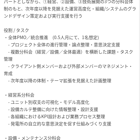
パートとしながら、①経営、②設備、③技術展開の3つの分科会体
制のもと、次年度以降を見据えた運営高度化・組織/システムのグラ
ンドデザイン策定および実行支援を行う
役割 / タスク
・全体PMO／統合推進 (0.5人月にて、1名想定)
- プロジェクト全体の進行管理・論点整理・意思決定支援
- 複数分科会（経営／設備／全体最適）を横断した課題・タスク
管理
- クライアント側メンバーおよび外部メンバーのマネジメント・
育成
- 次年度以降の体制・テーマ拡張を見据えた計画整理
・経営系分科会
- ユニット別収支の可視化・モデル高度化
- 設備カルテ整備に向けた情報整理・設計支援
- 各組織におけるKPI設計および業務プロセス整理
- 発電所の自立的な意思決定を促す仕組みづくり支援
・設備・メンテナンス分科会