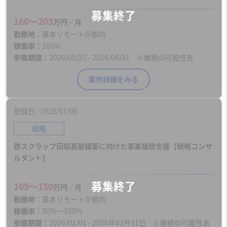
160〜205
万円／月
勤務地
基本リモート＠都内
稼働率
100%
参画期間
2026/05/25 - 2026/08/31 ※継続の可能性有
案件詳細をみる
登録日
2025/11/05
戦略
鉄スクラップ回収基盤構築に向けた事業構想支援【戦略コンサ
ルタント】
105〜150
万円／月
勤務地
基本リモート＠都内
稼働率
50%～100%
参画期間
2026/01/01 - 2026年03月31日 ※継続の可能性あ