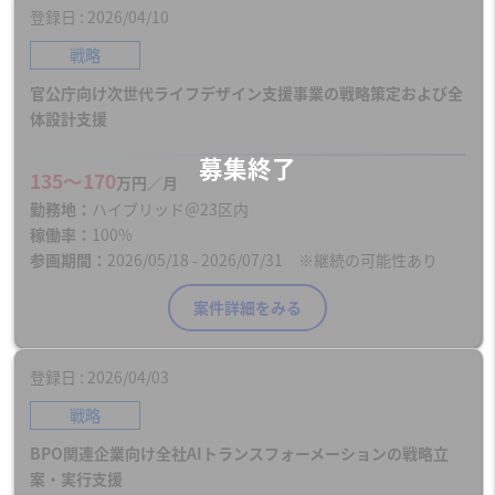
登録日
2026/04/10
戦略
官公庁向け次世代ライフデザイン支援事業の戦略策定および全
体設計支援
135〜170
万円／月
勤務地
ハイブリッド＠23区内
稼働率
100%
参画期間
2026/05/18 - 2026/07/31 ※継続の可能性あり
案件詳細をみる
登録日
2026/04/03
戦略
BPO関連企業向け全社AIトランスフォーメーションの戦略立
案・実行支援