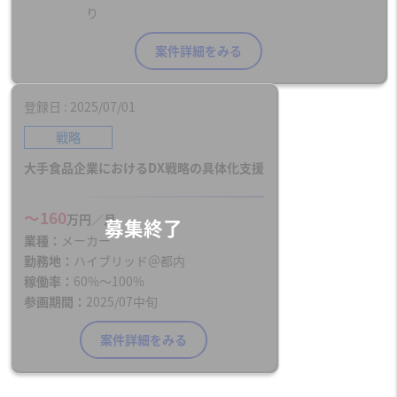
り
案件詳細をみる
登録日
2025/07/01
戦略
大手食品企業におけるDX戦略の具体化支援
〜160
万円／月
業種
メーカー
勤務地
ハイブリッド＠都内
稼働率
60%～100%
参画期間
2025/07中旬
案件詳細をみる