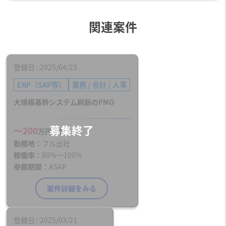
関連案件
登録日
2025/04/23
ERP（SAP等）
業務 / 会計 / 人事
大規模基幹システム刷新のPMO
〜200
万円／月
勤務地
フル出社
稼働率
80%〜100%
参画期間
ASAP
案件詳細をみる
登録日
2025/03/21