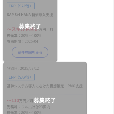
ERP（SAP等）
SAP S/4 HANA 新規導入支援
〜スキル見合い
万円／月
稼働率
80%〜100%
参画期間
2025/04 -
案件詳細をみる
登録日
2025/03/12
ERP（SAP等）
基幹システム導入にむけた構想策定 PMO支援
〜110
万円／月
勤務地
フル出社＠23区内
稼働率
80%〜100%