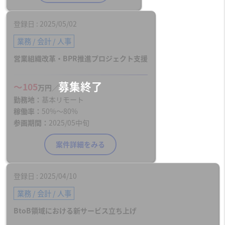
登録日
2025/05/02
業務 / 会計 / 人事
営業組織改革・BPR推進プロジェクト支援
〜105
万円／月
勤務地
基本リモート
稼働率
50%〜80%
参画期間
2025/05中旬
案件詳細をみる
登録日
2025/04/10
業務 / 会計 / 人事
BtoB領域における新サービス立ち上げ