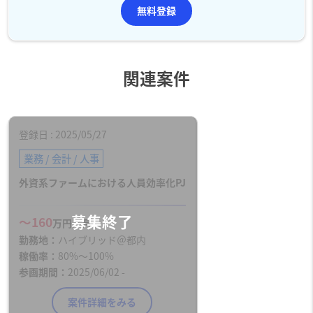
無料登録
関連案件
登録日
2025/05/27
業務 / 会計 / 人事
外資系ファームにおける人員効率化PJ
〜160
万円／月
勤務地
ハイブリッド＠都内
稼働率
80%〜100%
参画期間
2025/06/02 -
案件詳細をみる