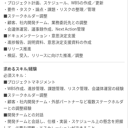
・プロジェクト計画、スケジュール、WBSの作成／更新
・要件・タスク・論点・課題・リスクの整理／管理
■ステークホルダー調整
・顧客、社内開発チーム、業務委託先との調整
・会議体運営、議事録作成、Next Action管理
■ドキュメンテーション・意思決定支援
・進捗報告、説明資料、意思決定支援資料の作成
■リリース推進
・検証、受入、リリースに向けた推進／調整
求めるスキル/経験
必須スキル：
■プロジェクトマネジメント
・WBS作成、進捗管理、課題管理、リスク管理、会議体運営の経験
■ステークホルダー調整
・顧客・社内開発チーム・外部パートナーなど複数ステークホルダ
ーとの調整経験
■開発チームとの対話
・開発チームと会話し、仕様・実装・スケジュール上の懸念を把握
して、必要な調整・エスカレーションができること