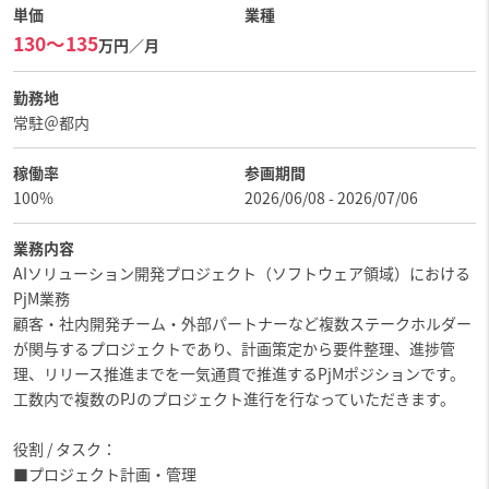
単価
業種
130〜135
万円／月
勤務地
常駐＠都内
稼働率
参画期間
100%
2026/06/08 - 2026/07/06
業務内容
AIソリューション開発プロジェクト（ソフトウェア領域）における
PjM業務
顧客・社内開発チーム・外部パートナーなど複数ステークホルダー
が関与するプロジェクトであり、計画策定から要件整理、進捗管
理、リリース推進までを一気通貫で推進するPjMポジションです。
工数内で複数のPJのプロジェクト進行を行なっていただきます。
役割 / タスク：
■プロジェクト計画・管理