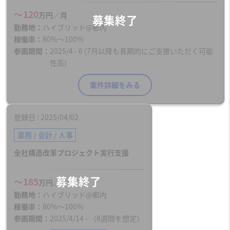
〜120
万円／月
勤務地
ハイブリッド@都内
稼働率
80%〜100%
参画期間
2025/4 - 6 (7月以降も長期的にご支援いただく可能
性高)
案件詳細をみる
登録日
2025/04/02
業務 / 会計 / 人事
全社構造改革プロジェクト実行支援
〜185
万円／月
勤務地
ハイブリッド@都内
稼働率
80%〜100%
参画期間
2025/4/14 - （8週間を想定）