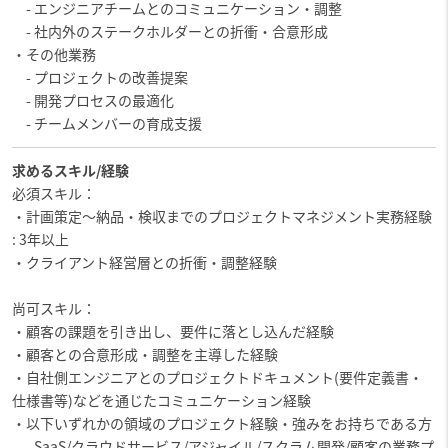
- エンジニアチームとのコミュニケーション・調整
- 社内外のステークホルダーとの折衝・合意形成
・その他業務
- プロジェクトの改善提案
- 開発プロセスの最適化
- チームメンバーの育成支援
求めるスキル/経験
必須スキル：
・計画策定～納品・検収までのプロジェクトマネジメント実務経験
: 3年以上
・クライアント経営層との折衝・調整経験
尚可スキル：
・顧客の課題を引き出し、要件に落とし込んだ経験
・顧客との合意形成・調整を主導した経験
・自社側エンジニアとのプロジェクトドキュメント(要件定義書・
仕様書等)などを通じたコミュニケーション経験
・以下いずれかの領域のプロジェクト経験・強みをお持ちである方
- SaaS/クラウドサービス/アジャイル/スクラム開発/顧客の業務プ