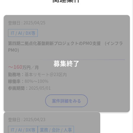
登録日
2025/04/25
IT / AI / DX等
第四期二拠点化基盤刷新プロジェクトのPMO支援 (インフラ
PMO)
〜160
万円／月
勤務地
基本リモート＠23区内
稼働率
80%〜100%
参画期間
2025/05/01
案件詳細をみる
登録日
2025/04/23
IT / AI / DX等
業務 / 会計 / 人事