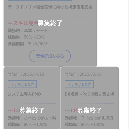
データドリブン経営実現に向けた構想策定支援
〜スキル見合い
万円／月
勤務地
基本リモート
稼働率
50%〜80%
参画期間
2025/06/01
案件詳細をみる
登録日
2025/04/18
登録日
2025/03/06
IT / AI / DX等
IT / AI / DX等
システム導入PMO
DX構想～PoC企画立案支援
〜130
〜115
万円／月
万円／月
勤務地
基本出社＠栃木県
勤務地
フル出社＠北海道
稼働率
80%〜100%
稼働率
80%〜100%