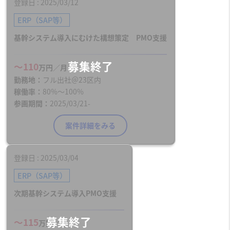
登録日
2025/03/12
ERP（SAP等）
基幹システム導入にむけた構想策定 PMO支援
〜110
万円／月
勤務地
フル出社＠23区内
稼働率
80%〜100%
参画期間
2025/03/21-
案件詳細をみる
登録日
2025/03/04
ERP（SAP等）
次期基幹システム導入PMO支援
〜115
万円／月