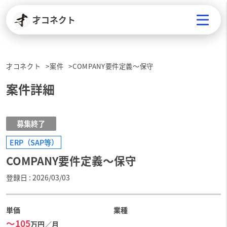
才コネクト
才コネクト
案件
COMPANY要件定義～保守
案件詳細
募集終了
ERP（SAP等）
COMPANY要件定義～保守
登録日
2026/03/03
単価
業種
〜105
万円／月