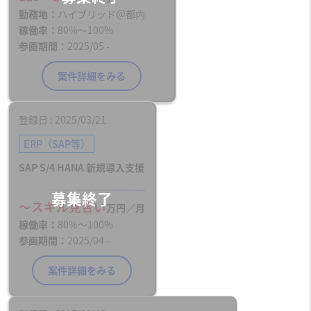
勤務地
ハイブリッド＠都内
稼働率
80%〜100%
参画期間
2025/05 -
案件詳細をみる
登録日
2025/03/21
ERP（SAP等）
SAP S/4 HANA 新規導入支援
〜スキル見合い
万円／月
稼働率
80%〜100%
参画期間
2025/04 -
案件詳細をみる