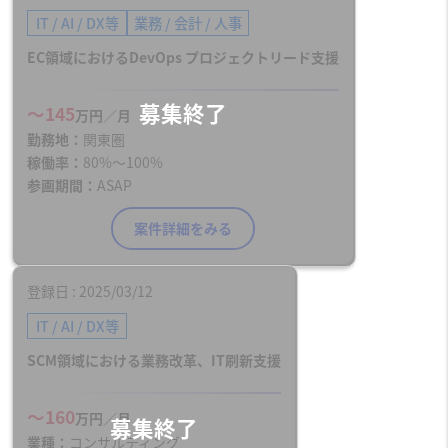
IT / AI / DX等
業務 / 会計 / 人事
EC領域におけるDevOps プロジェクトリード支援
〜145
万円／月
勤務地
関東圏
稼働率
80%〜100%
参画期間
ASAP
案件詳細をみる
登録日
2025/03/12
IT / AI / DX等
SCM領域における業務改革、IT刷新支援
〜160
万円／月
業種
コンサルティング