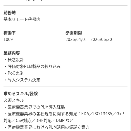
勤務地
基本リモート＠都内
稼働率
参画期間
100%
2026/04/01 - 2026/06/30
業務内容
・概念設計
・評価対象PLM製品の絞り込み
・PoC実施
・導入システム決定
求めるスキル/経験
必須スキル：
・医療機器業界でのPLM導入経験
・医療機器業界の各種規制に関する知見：FDA／ISO 13485／GxP
対応／CSV対応／DHF対応／DMR など
・医療機器業界におけるPLM活用の仮説立案力