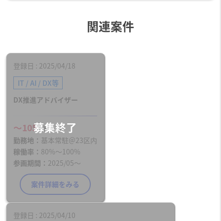
関連案件
登録日
2025/04/18
IT / AI / DX等
DX推進アドバイザー
〜105
万円／月
勤務地
基本常駐＠23区内
稼働率
80%〜100%
参画期間
2025/05～
案件詳細をみる
登録日
2025/04/10