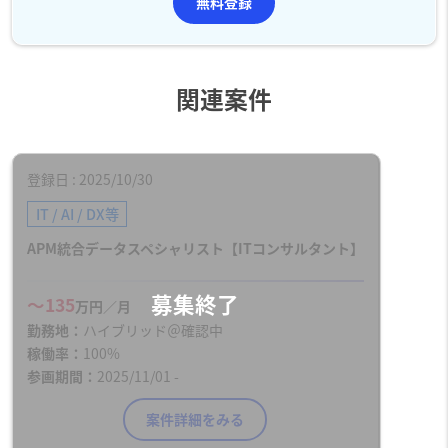
無料登録
関連案件
登録日
2025/10/30
IT / AI / DX等
APM統合データスペシャリスト【ITコンサルタント】
〜135
万円／月
勤務地
ハイブリッド＠確認中
稼働率
100%
参画期間
2025/11/01 -
案件詳細をみる