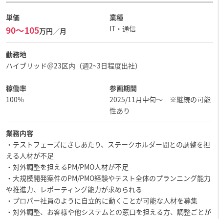
単価
業種
IT・通信
90〜105
万円／月
勤務地
ハイブリッド＠23区内（週2~3日程度出社）
稼働率
参画期間
100%
2025/11月中旬～ ※継続の可能
性あり
業務内容
・テストフェーズにさしあたり、ステークホルダー間との調整を担
える人材が不足
・対外調整を担えるPM/PMO人材が不足
・大規模開発案件のPM/PMO経験やテスト全体のプランニング能力
や推進力、レポーティング能力が求められる
・プロパー社員のように自立的に動くことが可能な人材を募集
・対外調整、お客様や他システムとの窓口を担える方、調整ごとが