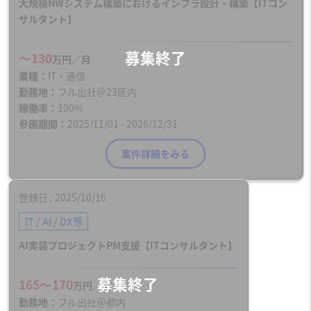
大規模NWシステム構築におけるインフラ設計・構築【ITコン
サルタント】
〜130
万円／月
業種
IT・通信
勤務地
フル出社＠23区内
稼働率
100%
参画期間
2025/11/01 - 2026/12/31
案件詳細をみる
登録日
2025/10/16
IT / AI / DX等
AI実装プロジェクトPM支援【ITコンサルタント】
165〜170
万円／月
勤務地
フル出社＠都内