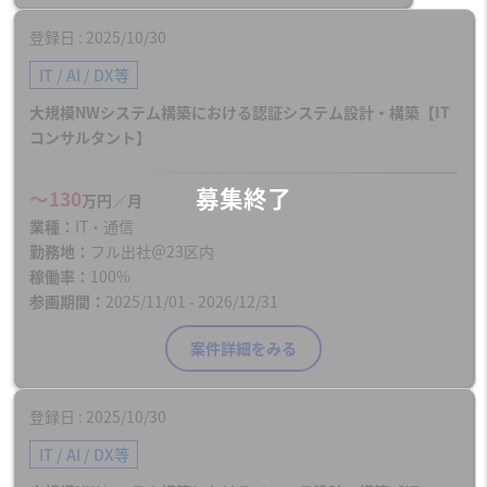
登録日
2025/10/30
IT / AI / DX等
大規模NWシステム構築における認証システム設計・構築【IT
コンサルタント】
〜130
万円／月
業種
IT・通信
勤務地
フル出社＠23区内
稼働率
100%
参画期間
2025/11/01 - 2026/12/31
案件詳細をみる
登録日
2025/10/30
IT / AI / DX等