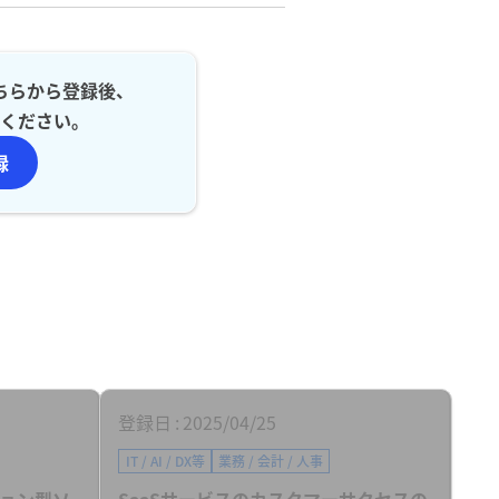
ちらから登録後、
ください。
録
登録日
2025/04/25
IT / AI / DX等
業務 / 会計 / 人事
ョン型ソ
SaaSサービスのカスタマーサクセスの