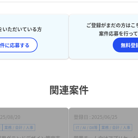
ご登録がまだの方はこ
をいただいている方
案件応募を行って
件に応募する
無料登
関連案件
25/08/20
登録日
2025/06/25
等
業務 / 会計 / 人事
IT / AI / DX等
業務 / 会計 / 人事
運用グランドデザイン策定支
営業チーム向けアプリケーシ