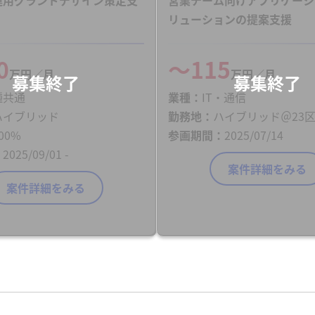
リューションの提案支援
0
〜115
万円／月
万円／月
種共通
業種
IT・通信
ハイブリッド
勤務地
ハイブリッド＠23
00%
参画期間
2025/07/14
2025/09/01 -
案件詳細をみる
案件詳細をみる