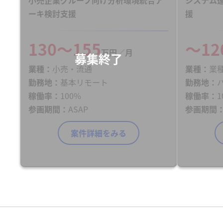
ーキ検討支援
援
130〜155
〜12
万円／月
業種
小売・流通
業種
業
勤務地
基本リモート
勤務地
稼働率
100%
稼働率
1
参画期間
ASAP
参画期間
案件詳細をみる