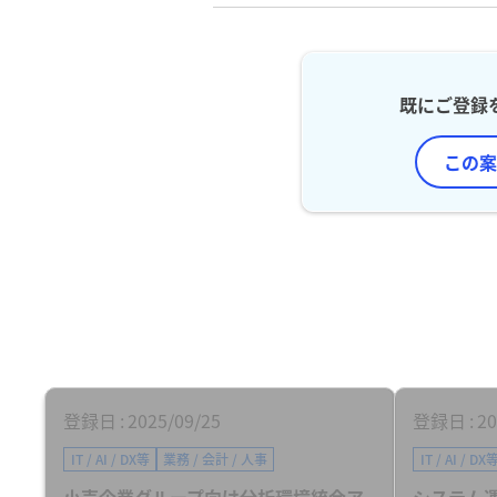
既にご登録
この案
登録日
2025/09/25
登録日
20
IT / AI / DX等
業務 / 会計 / 人事
IT / AI / DX
小売企業グループ向け分析環境統合ア
システム