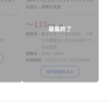
高度化・標準化支援
〜115
万円／月
勤務地
基本リモート＠23区内 ※地
区内
方の顧客もいるため日帰りで
の出張有
稼働率
80%〜100%
参画期間
2025/07/01 - 2025/09/30
案件詳細をみる