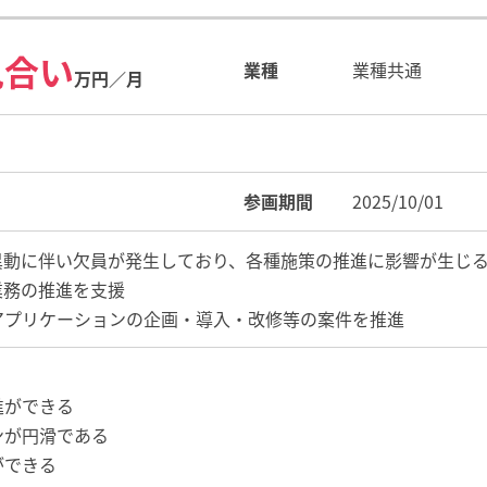
見合い
業種
業種共通
万円／月
参画期間
2025/10/01
異動に伴い欠員が発生しており、各種施策の推進に影響が生じるこ
業務の推進を支援
アプリケーションの企画・導入・改修等の案件を推進
進ができる
ンが円滑である
ができる