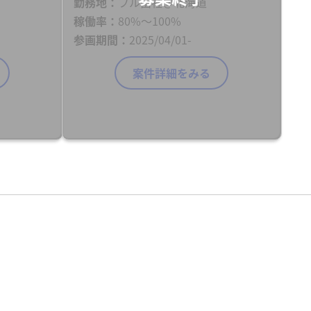
勤務地
フル出社＠北海道
稼働率
80%〜100%
参画期間
2025/04/01-
案件詳細をみる