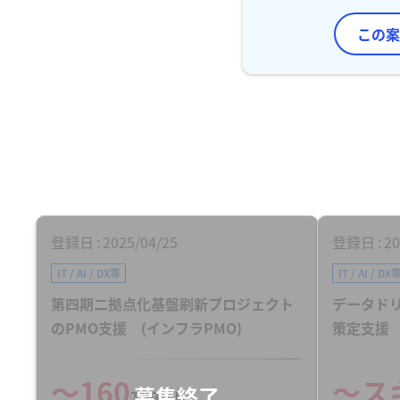
この案
登録日
2025/04/25
登録日
20
IT / AI / DX等
IT / AI / DX
第四期二拠点化基盤刷新プロジェクト
データド
のPMO支援 (インフラPMO)
策定支援
〜160
〜ス
万円／月