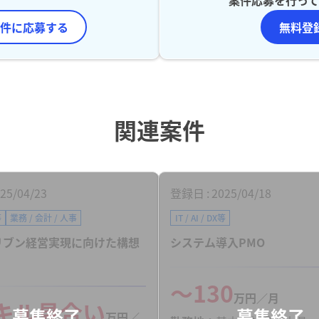
件に応募する
無料登
関連案件
25/04/23
登録日
2025/04/18
等
業務 / 会計 / 人事
IT / AI / DX等
リブン経営実現に向けた構想
システム導入PMO
〜130
万円／月
キル見合い
万円／