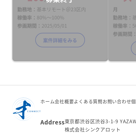
勤務地
基本リモート＠23区内
月
稼働率
80%〜100%
勤務地
参画期間
2025/05/01
稼働率
5
参画期間
案件詳細をみる
ホーム
会社概要
よくある質問
お問い合わせ
個
東京都渋谷区渋谷3-1-9 YAZA
Address
株式会社シンクアロット