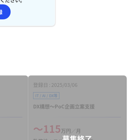
録
登録日
2025/03/06
IT / AI / DX等
DX構想～PoC企画立案支援
〜115
万円／月