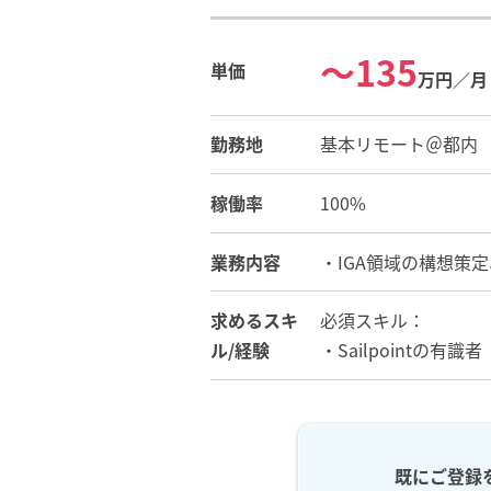
〜135
単価
万円／月
勤務地
基本リモート＠都内
稼働率
100%
業務内容
・IGA領域の構想策定
求めるスキ
必須スキル：
ル/経験
・Sailpointの有識者
既にご登録