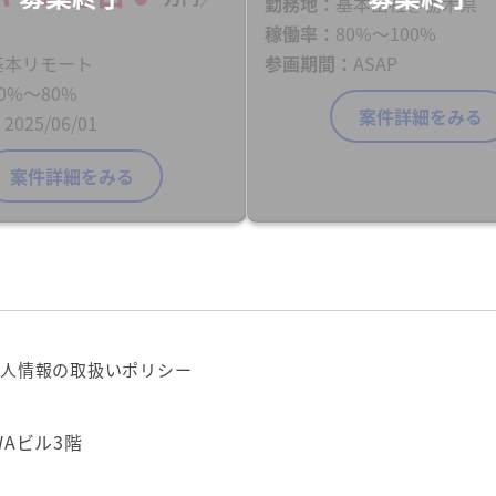
勤務地
基本出社＠栃木県
稼働率
80%〜100%
基本リモート
参画期間
ASAP
0%〜80%
案件詳細をみる
2025/06/01
案件詳細をみる
人情報の取扱いポリシー
WAビル3階