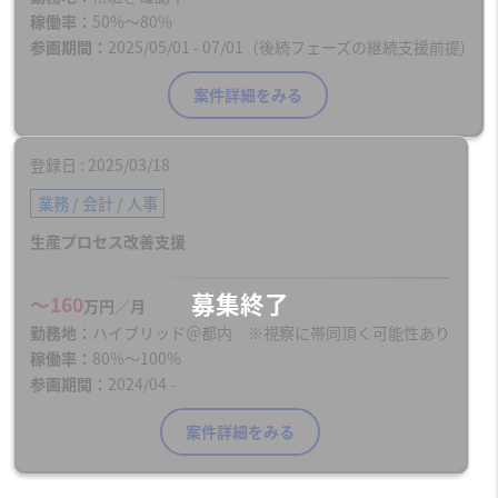
稼働率
50%〜80%
参画期間
2025/05/01 - 07/01（後続フェーズの継続支援前提)
案件詳細をみる
登録日
2025/03/18
業務 / 会計 / 人事
生産プロセス改善支援
〜160
万円／月
勤務地
ハイブリッド＠都内 ※視察に帯同頂く可能性あり
稼働率
80%〜100%
参画期間
2024/04 -
案件詳細をみる