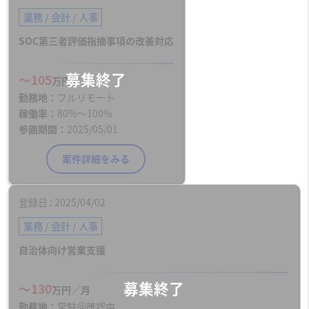
業務 / 会計 / 人事
SOC第三者評価指摘事項の改善対応
〜105
万円／月
勤務地
フルリモート
稼働率
80%〜100%
参画期間
2025/05/01
案件詳細をみる
登録日
2025/04/02
業務 / 会計 / 人事
自治体向け営業支援
〜130
万円／月
勤務地
常駐＠確認中