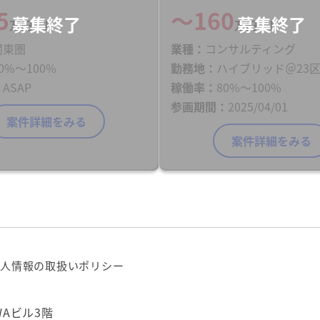
5
〜160
万円／月
万円／月
関東圏
業種
コンサルティング
0%〜100%
勤務地
ハイブリッド＠23
ASAP
稼働率
80%〜100%
参画期間
2025/04/01
案件詳細をみる
案件詳細をみる
人情報の取扱いポリシー
WAビル3階