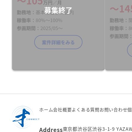
〜105
万円／月
〜14
勤務地
基本常駐＠23区内
稼働率
80%〜100%
勤務地
参画期間
2025/05～
稼働率
8
参画期間
案件詳細をみる
ホーム
会社概要
よくある質問
お問い合わせ
個
東京都渋谷区渋谷3-1-9 YAZA
Address