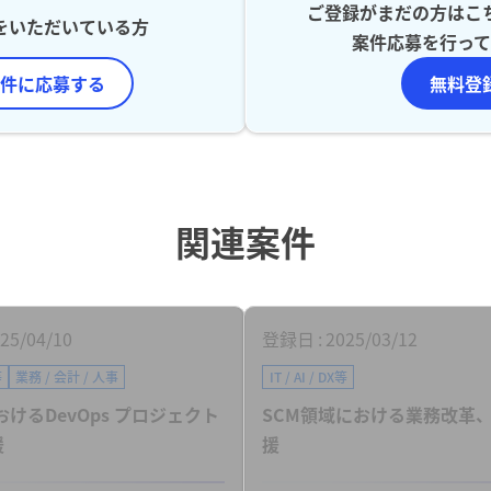
ご登録がまだの方はこ
をいただいている方
案件応募を行って
件に応募する
無料登
関連案件
25/04/10
登録日
2025/03/12
等
業務 / 会計 / 人事
IT / AI / DX等
おけるDevOps プロジェクト
SCM領域における業務改革、
援
援