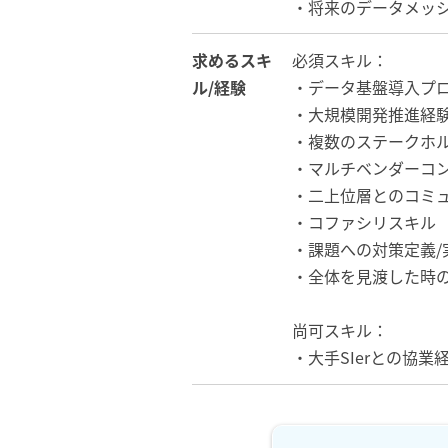
・将来のデータメッシ
求めるスキ
必須スキル：
ル/経験
・データ基盤導入プロ
・大規模開発推進経験
・複数のステークホ
・マルチベンダーコ
・二上位層とのコミ
・コファシリスキル
・課題への対策定義/
・全体を見渡した時
尚可スキル：
・大手SIerとの協業