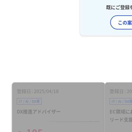
既にご登録
この案
登録日
2025/04/18
登録日
20
IT / AI / DX等
IT / AI / DX
DX推進アドバイザー
EC領域に
リード支