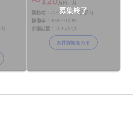
〜120
万円／月
勤務地
ハイブリット＠都内
稼働率
80%〜100%
区内
参画期間
2025/04/01-
案件詳細をみる