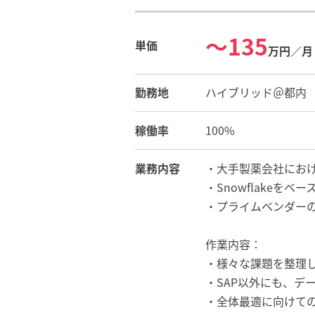
〜135
単価
万円／月
勤務地
ハイブリッド＠都内
稼働率
100%
業務内容
・大手製薬会社におけ
・Snowflake
・プライムベンダーの
作業内容：
・様々な課題を整理し
・SAP以外にも、デ
・全体最適に向けて