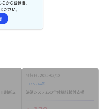
ちらから登録後、
ください。
録
登録日
2025/03/12
IT / AI / DX等
IT刷新支
決済システムの全体構想検討支援