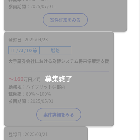
参画期間
2025/07/01 -
案件詳細をみる
登録日
2025/04/23
IT / AI / DX等
戦略
大手証券会社における為替システム将来像策定支援
〜160
万円／月
勤務地
ハイブリット＠都内
稼働率
80%〜100%
参画期間
2025/05/01
案件詳細をみる
登録日
2025/03/21