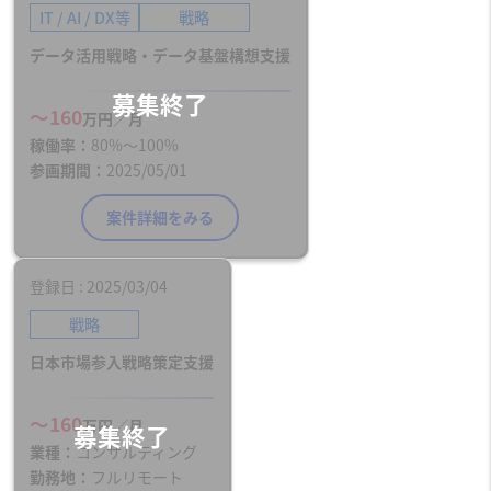
IT / AI / DX等
戦略
データ活用戦略・データ基盤構想支援
〜160
万円／月
稼働率
80%〜100%
参画期間
2025/05/01
案件詳細をみる
登録日
2025/03/04
戦略
日本市場参入戦略策定支援
〜160
万円／月
業種
コンサルティング
勤務地
フルリモート