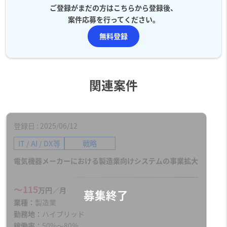
ご登録がまだの方はこちらから登録後、
案件応募を行ってください。
無料登録
関連案件
登録日
2025/06/12
IT / AI / DX等
戦略
電気機器メーカーにおける製造業向けシステムの事業拡大
〜115
万円／月
業種
製造業
勤務地
ハイブリッド
稼働率
50%〜80%