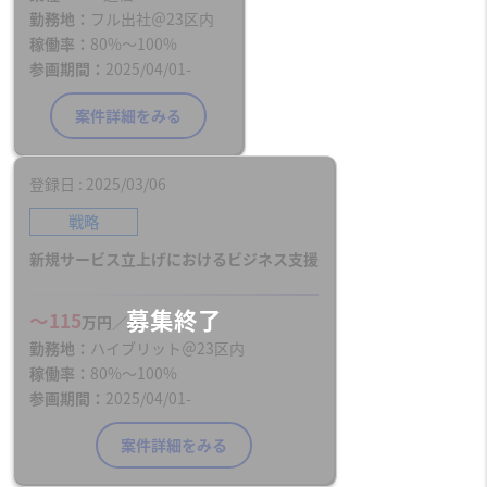
勤務地
フル出社＠23区内
稼働率
80%〜100%
参画期間
2025/04/01-
案件詳細をみる
登録日
2025/03/06
戦略
新規サービス立上げにおけるビジネス支援
〜115
万円／月
勤務地
ハイブリット＠23区内
稼働率
80%〜100%
参画期間
2025/04/01-
案件詳細をみる