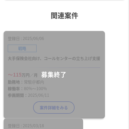
関連案件
登録日
2025/06/06
戦略
大手保険会社向け、コールセンターの立ち上げ支援
〜115
万円／月
勤務地
常駐＠都内
稼働率
80%〜100%
参画期間
2025/06/11
案件詳細をみる
登録日
2025/03/18