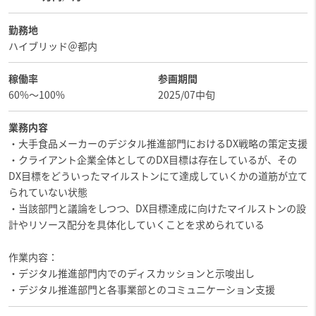
勤務地
ハイブリッド＠都内
稼働率
参画期間
60%～100%
2025/07中旬
業務内容
・大手食品メーカーのデジタル推進部門におけるDX戦略の策定支援
・クライアント企業全体としてのDX目標は存在しているが、その
DX目標をどういったマイルストンにて達成していくかの道筋が立て
られていない状態
・当該部門と議論をしつつ、DX目標達成に向けたマイルストンの設
計やリソース配分を具体化していくことを求められている
作業内容：
・デジタル推進部門内でのディスカッションと示唆出し
・デジタル推進部門と各事業部とのコミュニケーション支援