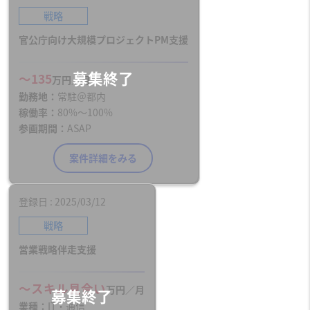
戦略
官公庁向け大規模プロジェクトPM支援
〜135
万円／月
勤務地
常駐＠都内
稼働率
80%〜100%
参画期間
ASAP
案件詳細をみる
登録日
2025/03/12
戦略
営業戦略伴走支援
〜スキル見合い
万円／月
業種
IT・通信