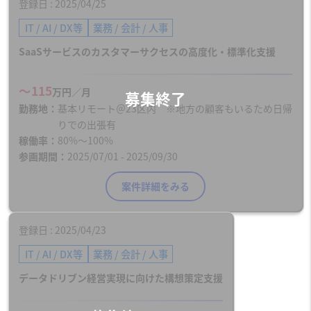
登録日
2025/04/25
IT / AI / DX等
業務 / 会計 / 人事
SaaSサービスのカスタマーサクセスの高度化・標準化支援
〜115
万円／月
勤務地
基本リモート＠23区内 ※地方の顧客もいるため日帰
りでの出張有
稼働率
80%〜100%
参画期間
2025/07/01 - 2025/09/30
案件詳細をみる
登録日
2025/04/23
IT / AI / DX等
業務 / 会計 / 人事
データドリブン経営実現に向けた構想策定支援