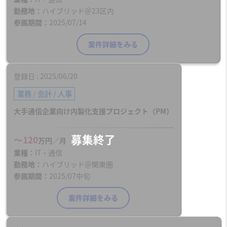
勤務地
ハイブリッド＠23区内
参画期間
2025/07/14
案件詳細をみる
登録日
2025/06/20
業務 / 会計 / 人事
大手通信企業向け内製化支援プロジェクト（PM）
〜120
万円／月
業種
IT・通信
勤務地
ハイブリッド＠関東圏
参画期間
2025/07中旬
案件詳細をみる