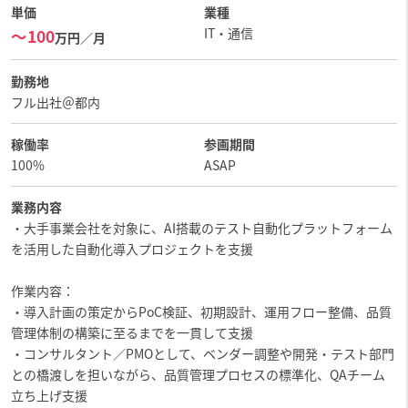
単価
業種
IT・通信
〜100
万円／月
勤務地
フル出社＠都内
稼働率
参画期間
100%
ASAP
業務内容
・大手事業会社を対象に、AI搭載のテスト自動化プラットフォーム
を活用した自動化導入プロジェクトを支援
作業内容：
・導入計画の策定からPoC検証、初期設計、運用フロー整備、品質
管理体制の構築に至るまでを一貫して支援
・コンサルタント／PMOとして、ベンダー調整や開発・テスト部門
との橋渡しを担いながら、品質管理プロセスの標準化、QAチーム
立ち上げ支援