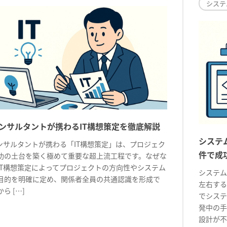
システ
コンサルタントが携わるIT構想策定を徹底解説
システ
コンサルタントが携わる「IT構想策定」は、プロジェク
件で成
功の土台を築く極めて重要な超上流工程です。なぜな
IT構想策定によってプロジェクトの方向性やシステム
システム
目的を明確に定め、関係者全員の共通認識を形成で
左右する
ら […]
でシステ
発中の手
設計が不