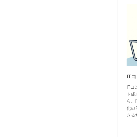
IT
IT
ト成
ら、
化の
きるか