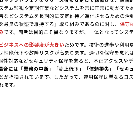
ステム監視や定期作業などシステムを常に正常に動かすた
善などシステムを長期的に安定維持／進化させるための活
を最良の状態で維持する」取り組みであるのに対し、
保守
み
です。両者は目的こそ異なりますが、一体となってシス
ビジネスへの影響度が大きい
ためです。技術の進歩や利用
ば性能低下や故障リスクが高まります。適切な保守を怠れ
弱性対応などセキュリティ保守を怠ると、不正アクセスや
場合には「業務の中断」「売上低下」「信頼損失」「セキ
とが指摘されています。したがって、運用保守は単なるコ
れます。