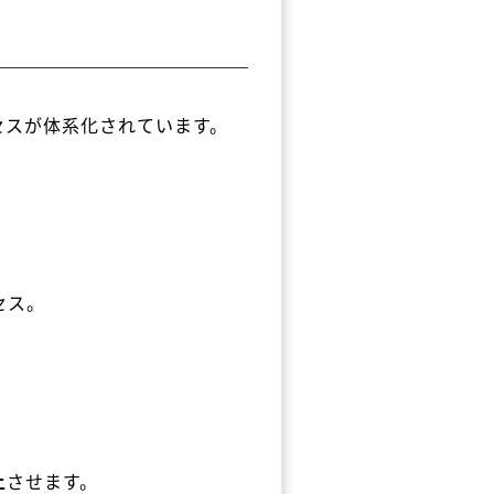
セスが体系化されています。
セス。
。
上
させます。