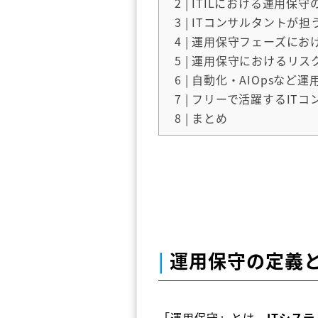
2
| ITILにおける運用保
3
| ITコンサルタントが
4
| 運用保守フェーズにお
5
| 運用保守におけるリス
6
| 自動化・AIOpsなど
7
| フリーで活躍するIT
8
| まとめ
|
運用保守の定義
「運用保守」とは、
ITシス