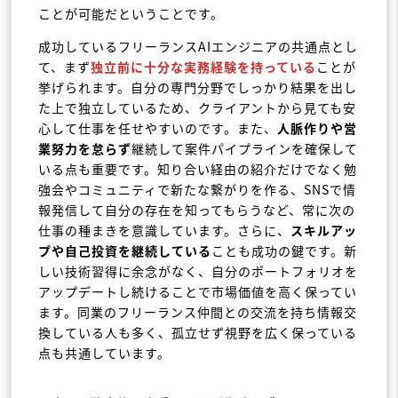
ことが可能だということです。
成功しているフリーランスAIエンジニアの共通点とし
て、まず
独立前に十分な実務経験を持っている
ことが
挙げられます。自分の専門分野でしっかり結果を出し
た上で独立しているため、クライアントから見ても安
心して仕事を任せやすいのです。また、
人脈作りや営
業努力を怠らず
継続して案件パイプラインを確保して
いる点も重要です。知り合い経由の紹介だけでなく勉
強会やコミュニティで新たな繋がりを作る、SNSで情
報発信して自分の存在を知ってもらうなど、常に次の
仕事の種まきを意識しています。さらに、
スキルアッ
プや自己投資を継続している
ことも成功の鍵です。新
しい技術習得に余念がなく、自分のポートフォリオを
アップデートし続けることで市場価値を高く保ってい
ます。同業のフリーランス仲間との交流を持ち情報交
換している人も多く、孤立せず視野を広く保っている
点も共通しています。