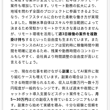
案件も増加しています。リモート勤務の拡大により、
地域を問わず全国のプロジェクトに参画できるように
なり、ライフスタイルに合わせた柔軟な働き方が実現
しました。報酬水準自体はスキルや担当範囲によって
決まるため常駐かリモートかで大きな差はありません
が、リモート環境を活用して
週3日稼働の案件を複数
掛け持ち
するといった自由度も生まれています。また
フリーランスのAIエンジニアは契約時に稼働時間や期
間を明確に定めるため、残業や勤務時間のコントロー
ルもしやすく、会社員より時間調整の自由度が高いと
言えるでしょう。
一方、現在の仕事を続けながら
副業
としてAI案件に取
り組むケースも増えています。副業の場合はコミット
できる時間が限られるため、収入は月数万円～数十万
円程度が一般的なレンジです。例えば週末や夜間にチ
ャットボット導入支援などスポット案件をこなし、
月
5～30万円
ほどの副収入を得ているエンジニアもいま
す。副業から始めて実績を積み、十分な経験と信頼を