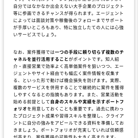
自分ではなかなか出会えない大手企業のプロジェクト
等に参画できるチャンスが得られます。エージェント
によっては面談対策や稼働後のフォローまでサポート
が手厚いところもあり、特に独立したての人には心強
いサービスでしょう。
なお、案件獲得では
一つの手段に頼り切らず複数のチ
ャネルを並行活用すること
がポイントです。知人紹
介・直接営業で効率よく高単価案件を狙いつつ、エー
ジェントやサイト経由でも幅広く案件情報を収集す
る、といった形で動けば機会損失を防げます。実際、
複数のサービスを併用することで継続的に案件を獲得
しやすくなるとの指摘もあります。また、営業活動を
始める前提として
自身のスキルや実績を示すポートフ
ォリオ
を用意しておくことも重要です。過去に携わっ
たプロジェクト成果や習得スキルを整理し、クライア
ントに自分の強みをアピールできる資料を準備してお
きましょう。ポートフォリオが充実していれば信頼感
が高まり、案件獲得の可能性も大きく高まります。