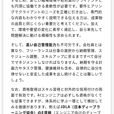
するため、新しい職場環境や初対面のクライアントと
も円滑に協働できる柔軟性が必要です。要件ヒアリン
グでクライアントのニーズを正確に引き出し、専門的
な内容もわかりやすく説明できる伝える力は、成果物
の品質と同じくらい重要だと考えてください。加え
て、環境や要望の変化に素早く適応し、自ら率先して
問題解決に動ける積極性も求められます。
そして、
高い自己管理能力
も不可欠です。会社員とは
異なり、フリーランスは仕事の選択から納期管理、ス
ケジュール調整、スキルアップに至るまですべて自分
でマネジメントしなければなりません。納期を守る計
画力やタスク管理、健康維持も含め、自律的に自分を
律せないと安定した成果を出し続けることは難しいで
しょう。
なお、資格取得はスキル習得と対外的な信用付けの両
面で有効です。AIエンジニアは必ずしも資格がなくて
も従事できますが、体系的に学ぶ一環として検討して
みる価値があります。例えば
JDLA（日本ディープラ
ーニング協会）のE資格
（エンジニア向けのディープ