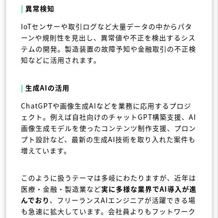
|
異常検知
IoTセンサーや取引ログなど大量データの中からパタ
ーンや規則性を見出し、異常値や不正を検出するシス
テムの開発。製造装置の故障予知や金融取引の不正検
知などに活用されます。
|
生成AIの活用
ChatGPTや画像生成AIなどを業務に応用するプロジ
ェクト。例えば自社向けのチャットGPT構築支援、AI
画像生成モデルを使ったコンテンツ制作支援、プロン
プト設計など、最新の生成AI技術を取り入れた案件も
増えています。
このように扱うテーマは多岐にわたりますが、近年は
医療・金融・製造業など
実に多様な業界でAI導入が進
んでおり
、フリーランスAIエンジニアが活躍できる場
も急速に拡大しています。会社員よりもフットワーク