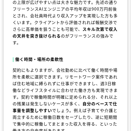
の上限が広げやすい点は大きな魅力です。先述の通り
フリーランスAIエンジニアの平均年収は900万円前後
とされ、会社員時代より収入アップを実現した方も多
くいます。クライアントから評価されれば報酬交渉で
さらに高単価を狙うことも可能で、
スキル次第で収入
の天井を突き抜けられる
のがフリーランスの強みで
す。
|
働く時間・場所の柔軟性
契約にもよりますが、会社勤めに比べて働く時間や場
所を柔軟に選択できます。リモートワーク案件であれ
ば住む地域に縛られずに仕事ができますし、週3日稼
働などライフスタイルに合わせた働き方も実現できま
す。契約で稼働時間が明確に定められる分、それ以上
の残業は発生しないケースが多く、
自分のペースで仕
事量を調整しやすい
でしょう。例えば子育てや介護と
両立するために稼働日数をセーブしたり、逆に短期間
で集中的に稼働してまとまった収入を得る、といった
働き方の自由度があります。