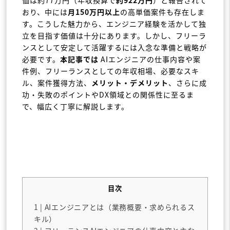
価は約77万円（年収換算で
約922万円
）と報告されて
おり、中には
月150万円以上
の高単価案件も存在しま
す。こうした魅力から、エンジニア経験を活かして独
立を目指す価値は十分にあります。しかし、フリーラ
ンスとして安定して活躍するには入念な準備と戦略が
必要です。
本記事では
AIエンジニアの仕事内容や案
件例、フリーランスとしての年収相場、必要なスキ
ル、案件獲得方法、
メリット・デメリット
、さらに成
功・失敗のポイントやDX領域との関係性に至るま
で、幅広く丁寧に解説します。
目次
1
| AIエンジニアとは（業務概要・求められるス
キル）