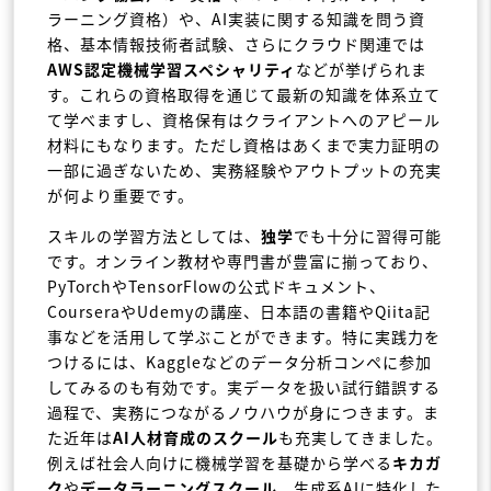
ラーニング資格）や、AI実装に関する知識を問う資
格、基本情報技術者試験、さらにクラウド関連では
AWS認定機械学習スペシャリティ
などが挙げられま
す。これらの資格取得を通じて最新の知識を体系立て
て学べますし、資格保有はクライアントへのアピール
材料にもなります。ただし資格はあくまで実力証明の
一部に過ぎないため、実務経験やアウトプットの充実
が何より重要です。
スキルの学習方法としては、
独学
でも十分に習得可能
です。オンライン教材や専門書が豊富に揃っており、
PyTorchやTensorFlowの公式ドキュメント、
CourseraやUdemyの講座、日本語の書籍やQiita記
事などを活用して学ぶことができます。特に実践力を
つけるには、Kaggleなどのデータ分析コンペに参加
してみるのも有効です。実データを扱い試行錯誤する
過程で、実務につながるノウハウが身につきます。ま
た近年は
AI人材育成のスクール
も充実してきました。
例えば社会人向けに機械学習を基礎から学べる
キカガ
ク
や
データラーニングスクール
、生成系AIに特化した