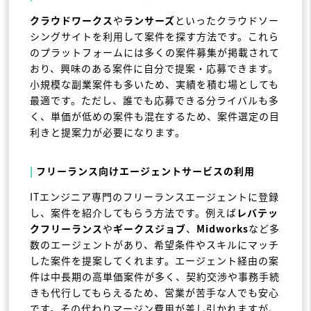
クラウドワークス
や
ランサーズ
といったクラウドソー
シングサイトを利用して案件を探す方法です。これら
のプラットフォームには多くの案件募集が掲載されて
おり、興味のある案件に自分で提案・応募できます。
小規模な副業案件も多いため、実績を積む場としても
最適です。ただし、誰でも応募できる分ライバルも多
く、単価が低めの案件も混在するため、案件選定の目
利きと提案力が必要になります。
|
フリーランス向けエージェントサービスの利用
ITエンジニア専門のフリーランスエージェントに登録
し、案件を紹介してもらう方法です。例えば
レバテッ
クフリーランス
や
ギークスジョブ
、
Midworks
など多
数のエージェントがあり、希望条件やスキルにマッチ
した案件を提案してくれます。エージェント経由の案
件は中長期の高単価案件が多く、契約交渉や事務手続
きも代行してもらえるため、営業が苦手な人でも安心
です。その代わりマージン費用が差し引かれますが、