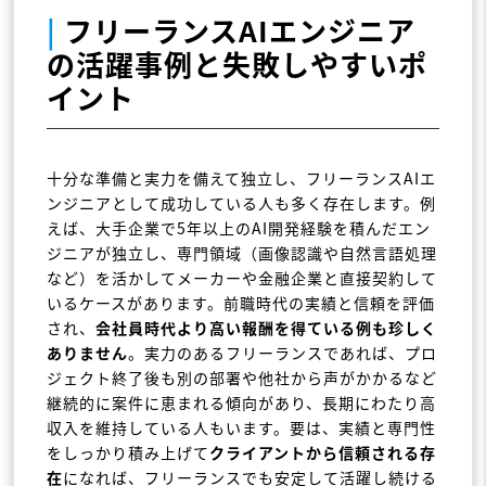
|
フリーランスAIエンジニア
の活躍事例と失敗しやすいポ
イント
十分な準備と実力を備えて独立し、フリーランスAIエ
ンジニアとして成功している人も多く存在します。例
えば、大手企業で5年以上のAI開発経験を積んだエン
ジニアが独立し、専門領域（画像認識や自然言語処理
など）を活かしてメーカーや金融企業と直接契約して
いるケースがあります。前職時代の実績と信頼を評価
され、
会社員時代より高い報酬を得ている例も珍しく
ありません
。実力のあるフリーランスであれば、プロ
ジェクト終了後も別の部署や他社から声がかかるなど
継続的に案件に恵まれる傾向があり、長期にわたり高
収入を維持している人もいます。要は、実績と専門性
をしっかり積み上げて
クライアントから信頼される存
在
になれば、フリーランスでも安定して活躍し続ける