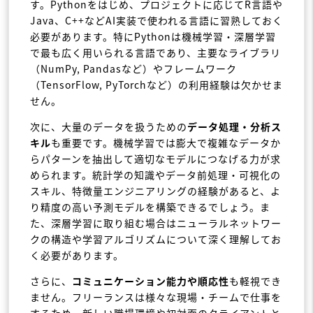
す。Pythonをはじめ、プロジェクトに応じてR言語や
Java、C++などAI実装で使われる言語に習熟しておく
必要があります。特にPythonは機械学習・深層学習
で最も広く用いられる言語であり、主要なライブラリ
（NumPy, Pandasなど）やフレームワーク
（TensorFlow, PyTorchなど）の利用経験は欠かせま
せん。
次に、大量のデータを扱うための
データ処理・分析ス
キル
も重要です。機械学習では膨大で複雑なデータか
らパターンを抽出して適切なモデルにつなげる力が求
められます。統計学の知識やデータ前処理・可視化の
スキル、特徴量エンジニアリングの経験があると、よ
り精度の高い予測モデルを構築できるでしょう。ま
た、深層学習に取り組む場合はニューラルネットワー
クの構造や学習アルゴリズムについて深く理解してお
く必要があります。
さらに、
コミュニケーション能力や順応性
も軽視でき
ません。フリーランスは様々な現場・チームで仕事を