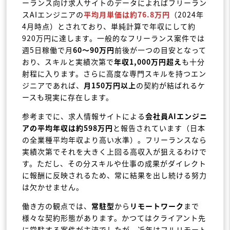
ーランス向け求人サイトのデータによればフリーラン
スAIエンジニアの
平均月単価は約76.8万円
（2024年
4月時点）とされており、単純計算で年収にして約
920万円に達します。一般的なフリーランス案件では
週5日稼働で月
60〜90万円
前後が一つの目安となって
おり、スキルと実績次第で
年収1,000万円超え
も十分
射程に入ります。さらに高度な専門スキルを持つエン
ジニアであれば、
月150万円以上
の契約が結ばれるケ
ースも現実に存在します。
参考までに、求人情報サイトによる
会社員AIエンジニ
アの平均年収は約598万円
と報告されています（日本
の全業種平均年収より高い水準）。フリーランスなら
実績次第でそれを大きく上回る高収入が狙えるわけで
す。ただし、その分スキルや仕事の成果がダイレクト
に報酬に反映されるため、常に結果を出し続ける努力
は欠かせません。
働き方の観点では、
常駐型
から
リモートワーク
まで
様々な契約形態があります。かつてはクライアント先
に常駐する案件が主流でしたが、近年はフルリモート