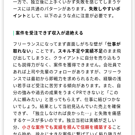
一方で、独立後に上手くいかず失敗を感じてしまうケ
ースには共通のパターンがあります。
失敗しやすいポ
イント
として、以下のような点に注意が必要です。
|
案件を受注できず収入が途絶える
フリーランスになってまず直面しがちな壁が「
仕事が
取れない
」ことです。
スキル不足や実績不足
のまま飛
び出してしまうと、クライアントに自分を売り込もう
にも説得力がなく、案件を獲得できません。会社員で
あれば上司や先輩のフォローがありますが、フリーラ
ンスでは最初から即戦力を求められるため、経験の浅
い若手ほど受注に苦労する傾向があります。また、自
分の強みや過去の成果をうまくPRできないと「この
人に頼みたい」と思ってもらえず、仕事に結びつかな
いでしょう。結果として当初見込んでいた売上を確保
できず、「独立しなければ良かった…」と失敗を痛感
するケースが多いのです。独立当初は実績が乏しい
分、
小さな案件でも実績を積んで信頼を構築する
こと
から始め、徐々に大きな案件に繋げていく粘り強さが