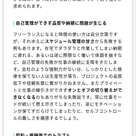
求められます。
|
自己管理ができず品質や納期に問題が生じる
フリーランスになると時間の使い方は自分次第です
が、それゆえに
スケジュール管理の甘さ
から失敗する
例もあります。在宅でダラダラと作業してしまい納期
に遅れる、あるいは逆に際限なく働いて体調を崩すな
ど、自己管理の失敗が仕事の継続に支障をきたしま
す。会社のような強制力がない分、しっかりとした規
律を保てない人は生産性が落ち、プロジェクトの品質
低下や信頼失墜に繋がりかねません。またプライベー
トと仕事の線引きができず
オンとオフの切り替えがで
きなくなる
のもありがちな失敗談です。常に仕事モー
ドが続いて燃え尽きてしまったり、逆にモチベーショ
ンが保てずだらけてしまったりと、セルフコントロー
ルの難しさを痛感するでしょう。
|
契約・報酬面でのトラブル