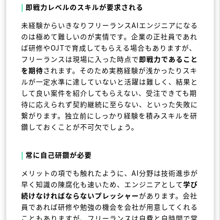
|
即戦力レベルのスキルが要求される
未経験からいきなりフリーランスAIエンジニアになる
のは極めて難しいのが実情です。企業の正社員であれ
ば研修やOJTで育成してもらえる場合もありますが、
フリーランスは現場に入った時点で
即戦力であること
を期待
されます。そのため実務経験が浅かったりスキ
ルが一定水準に達していないと活躍は難しく、結果と
して良い案件を紹介してもらえない、受注できても期
待に応えられず契約継続に至らない、といった失敗に
繋がります。独立前にしっかり経験を積みスキルを研
鑽しておくことが不可欠でしょう。
|
常に自己研鑽が必要
メリットの項でも触れたように、AI分野は技術進歩が
早く知識の陳腐化も速いため、エンジニアとして
学び
続けなければならないプレッシャー
があります。会社
員であれば研修や勉強の機会を会社が用意してくれる
こともありますが、フリーランスは自費と自時間で常