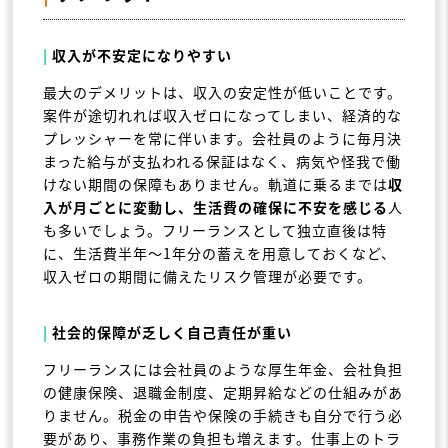
|
収入が不安定になりやすい
最大のデメリットは、収入の安定性が低いことです。
案件が途切れれば収入ゼロになってしまい、経済的な
プレッシャーを常に伴います。会社員のように毎月決
まった給与が支払われる保証はなく、病気や怪我で働
けない期間の保障もありません。軌道に乗るまでは
収
入が月ごとに変動し、生活費の確保に不安を感じる
人
も多いでしょう。フリーランスとして独立直後は特
に、生活費半年～1年分の蓄えを用意しておくなど、
収入ゼロの期間に備えたリスク管理が必要です。
|
社会的保障が乏しく自己責任が重い
フリーランスには会社員のような厚生年金、会社負担
の健康保険、退職金制度、定期昇給などの仕組みがあ
りません。税金の申告や保険の手続きも自分で行う必
要があり、事務作業の負担も増えます。仕事上のトラ