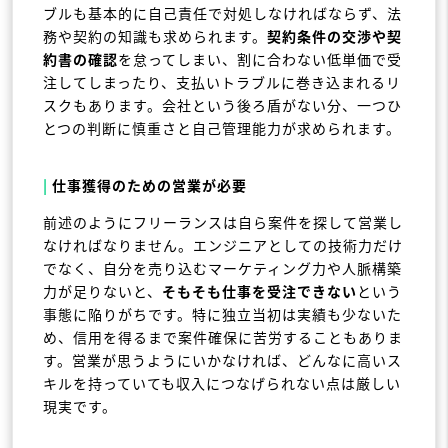
ブルも基本的に自己責任で対処しなければならず、法
務や契約の知識も求められます。
契約条件の交渉や契
約書の確認
を怠ってしまい、割に合わない低単価で受
注してしまったり、支払いトラブルに巻き込まれるリ
スクもあります。会社という後ろ盾がない分、一つひ
とつの判断に慎重さと自己管理能力が求められます。
|
仕事獲得のための営業が必要
前述のようにフリーランスは自ら案件を探して営業し
なければなりません。エンジニアとしての技術力だけ
でなく、自分を売り込むマーケティング力や人脈構築
力が足りないと、
そもそも仕事を受注できない
という
事態に陥りがちです。特に独立当初は実績も少ないた
め、信用を得るまで案件確保に苦労することもありま
す。営業が思うようにいかなければ、どんなに高いス
キルを持っていても収入につなげられない点は厳しい
現実です。