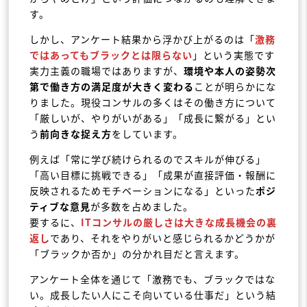
す。
しかし、アンケート結果から浮かび上がるのは「
激務
ではあってもブラックとは限らない
」という実態です
実力主義の職場ではありますが、
環境や本人の姿勢次
第で働き方の満足度が大きく変わる
ことが明らかにな
りました。現役コンサルの多くはその働き方について
「厳しいが、やりがいがある」「成長に繋がる」とい
う
前向きな捉え方
をしています。
例えば「常に学び続けられるのでスキルが伸びる」
「高い目標に挑戦できる」「成果が直接評価・報酬に
反映されるためモチベーションになる」といった
ポジ
ティブな意見
が多数を占めました。
要するに、
ITコンサルの厳しさは大きな成長機会の裏
返し
であり、それをやりがいと感じられるかどうかが
「ブラックか否か」の分かれ目だと言えます。
アンケート全体を通じて「激務でも、ブラックではな
い。成長したい人にこそ向いている仕事だ」という結