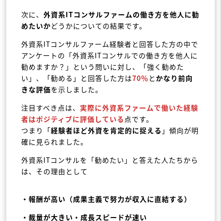
次に、
外資系ITコンサルファームの働き方を他人に勧
めたいか
どうかについての結果です。
外資系ITコンサルファーム経験者と回答した方の中で
アンケートの「外資系ITコンサルでの働き方を他人に
勧めますか？」という問いに対し、「強く勧めた
い」、「勧める」と回答した方は
70％
と
かなり前向
きな評価
を示しました。
注目すべき点は、
実際に外資系ファームで働いた経験
者はポジティブに評価している
点です。
つまり「
経験者ほど外資を肯定的に捉える
」傾向が明
確に見られました。
外資系ITコンサルを「勧めたい」と答えた人たちから
は、その理由として
・報酬が高い（成果主義で努力が収入に直結する）
・裁量が大きい・成長スピードが速い