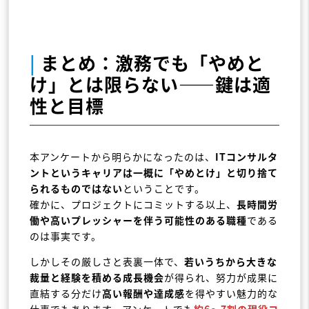
|
まとめ：激務でも「やめと
け」とは限らない――鍵は適
性と目標
本アンケートから明らかになったのは、
ITコンサルタ
ントというキャリアは一概に「やめとけ」と切り捨て
られるものではない
ということです。
確かに、プロジェクトにコミットする以上、
長時間労
働や高いプレッシャーを伴う可能性のある職種
である
のは事実です。
しかしその厳しさと表裏一体で、
若いうちから大きな
裁量と経験を積める成長機会
が得られ、努力が成果に
直結する分だけ
高い報酬や達成感
を得やすい魅力的な
仕事でもあります。アンケートでも
約6～7割の現役コ