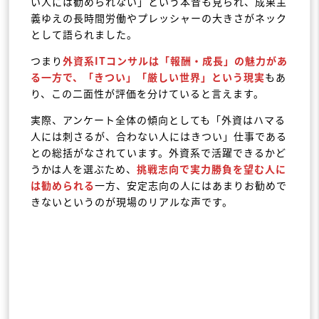
い人には勧められない」という本音も見られ、成果主
義ゆえの長時間労働やプレッシャーの大きさがネック
として語られました。
つまり
外資系ITコンサルは「報酬・成長」の魅力があ
る一方で、「きつい」「厳しい世界」という現実
もあ
り、この二面性が評価を分けていると言えます。
実際、アンケート全体の傾向としても「外資はハマる
人には刺さるが、合わない人にはきつい」仕事である
との総括がなされています。外資系で活躍できるかど
うかは人を選ぶため、
挑戦志向で実力勝負を望む人
に
は勧められる
一方、安定志向の人にはあまりお勧めで
きないというのが現場のリアルな声です。