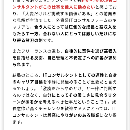
ンサルタントがこの仕事を他人に勧めたい
と感じてお
り、「大変だけれど挑戦する価値がある」との前向き
な見解が主流でした。外資系ITコンサルファームのキ
ャリアも、
合う人にとっては圧倒的な成長と高収入を
もたらす一方、合わない人にとっては厳しいだけにな
り得る諸刃の剣
です。
またフリーランスの道も、
自律的に案件を選び高収入
を目指せる反面、自己管理と不安定さへの許容が求め
られます
。
結局のところ、
ITコンサルタントとしての適性
と
自身
のキャリア目標
を冷静に見極めることが重要だと言え
るでしょう。「激務だからやめとけ」と一律に判断す
るのではなく、
自分にとってその厳しさに見合うリタ
ーンがあるか
を考えるべき仕事だということです。成
長意欲が高くチャレンジを歓迎する人にとっては、IT
コンサルタントは
最高にやりがいのある職業
になり得
ます。