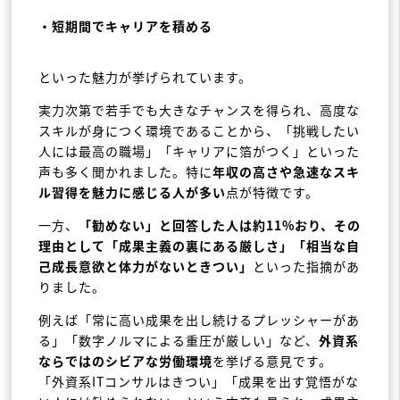
・短期間でキャリアを積める
といった魅力が挙げられています。
実力次第で若手でも大きなチャンスを得られ、高度な
スキルが身につく環境であることから、「挑戦したい
人には最高の職場」「キャリアに箔がつく」といった
声も多く聞かれました。特に
年収の高さや急速なスキ
ル習得を魅力に感じる人が多い
点が特徴です。
一方、
「勧めない」と回答した人は約11%おり、その
理由として「成果主義の裏にある厳しさ」「相当な自
己成長意欲と体力がないときつい」
といった指摘があ
りました。
例えば「常に高い成果を出し続けるプレッシャーがあ
る」「数字ノルマによる重圧が厳しい」など、
外資系
ならではのシビアな労働環境
を挙げる意見です。
「外資系ITコンサルはきつい」「成果を出す覚悟がな