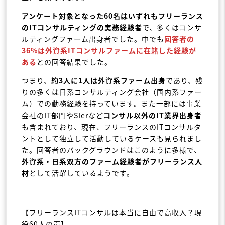
アンケート対象となった60名はいずれもフリーランス
のITコンサルティングの実務経験者
で、多くはコンサ
ルティングファーム出身者でした。中でも
回答者の
36%は外資系ITコンサルファームに在籍した経験が
ある
との回答結果でした。
つまり、
約3人に1人は外資系ファーム出身
であり、残
りの多くは日系コンサルティング会社（国内系ファー
ム）での勤務経験を持っています。また一部には事業
会社のIT部門やSIerなど
コンサル以外のIT業界出身者
も含まれており、現在、フリーランスのITコンサルタ
ントとして独立して活動しているケースも見られまし
た。回答者のバックグラウンドはこのように多様で、
外資系・日系双方のファーム経験者がフリーランス人
材
として活躍しているようです。
【フリーランスITコンサルは本当に自由で高収入？現
役60人の声】