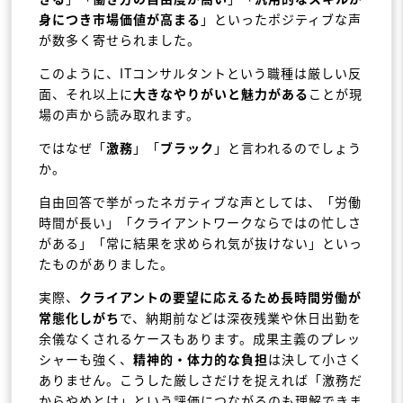
身につき市場価値が高まる
」といったポジティブな声
が数多く寄せられました。
このように、ITコンサルタントという職種は厳しい反
面、それ以上に
大きなやりがいと魅力がある
ことが現
場の声から読み取れます。
ではなぜ「
激務
」「
ブラック
」と言われるのでしょう
か。
自由回答で挙がったネガティブな声としては、「労働
時間が長い」「クライアントワークならではの忙しさ
がある」「常に結果を求められ気が抜けない」といっ
たものがありました。
実際、
クライアントの要望に応えるため長時間労働が
常態化しがち
で、納期前などは深夜残業や休日出勤を
余儀なくされるケースもあります。成果主義のプレッ
シャーも強く、
精神的・体力的な負担
は決して小さく
ありません。こうした厳しさだけを捉えれば「激務だ
からやめとけ」という評価につながるのも理解できま