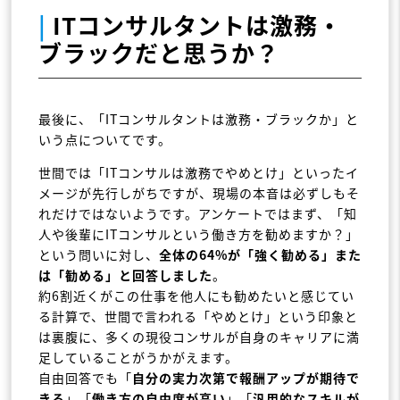
|
ITコンサルタントは激務・
ブラックだと思うか？
最後に、「ITコンサルタントは激務・ブラックか」と
いう点についてです。
世間では「ITコンサルは激務でやめとけ」といったイ
メージが先行しがちですが、現場の本音は必ずしもそ
れだけではないようです。アンケートではまず、「知
人や後輩にITコンサルという働き方を勧めますか？」
という問いに対し、
全体の64%が「強く勧める」また
は「勧める」と回答しました
。
約6割近くがこの仕事を他人にも勧めたいと感じてい
る計算で、世間で言われる「やめとけ」という印象と
は裏腹に、多くの現役コンサルが自身のキャリアに満
足していることがうかがえます。
自由回答でも「
自分の実力次第で報酬アップが期待で
きる
」「
働き方の自由度が高い
」「
汎用的なスキルが