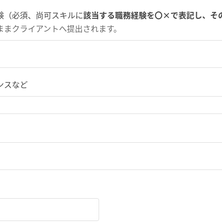
験（必須、尚可スキルに
該当する職務経験を〇×で表記し、そ
ままクライアントへ提出されます。
ンスなど