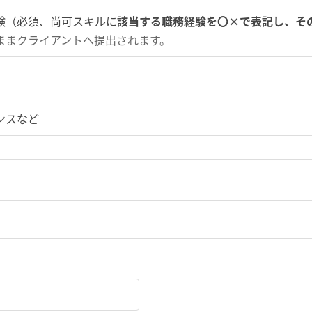
験（必須、尚可スキルに
該当する職務経験を〇×で表記し、そ
ままクライアントへ提出されます。
ンスなど