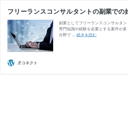
フリーランスコンサルタントの副業での
副業としてフリーランスコンサルタン
専門知識や経験を必要とする案件が多
フ
分野で …
続きを読む
リ
ー
ラ
ン
才コネクト
ス
コ
ン
サ
ル
タ
ン
ト
の
副
業